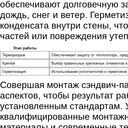
обеспечивают долговечную за
дождь, снег и ветер. Гермет
конденсата внутри стены, чт
частей или повреждения утеп
Этап работы
Терморазрыв
Обеспечивает защиту от теплопотерь, пре
Крепёж
Выбор правильных крепежных элементов в 
Герметизация
Использование уплотнителей и герметиков 
Совершая монтаж сэндвич-па
аспектов, чтобы результат р
установленным стандартам. 
квалифицированные монтажн
материалы и современные тех