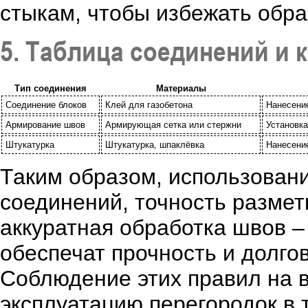
стыкам, чтобы избежать обра
5. Таблица соединений и 
Тип соединения
Материалы
Соединение блоков
Клей для газобетона
Нанесение
Армирование швов
Армирующая сетка или стержни
Установк
Штукатурка
Штукатурка, шпаклёвка
Нанесение
Таким образом, использован
соединений, точность размет
аккуратная обработка швов 
обеспечат прочность и долгов
Соблюдение этих правил на 
эксплуатацию перегородок в 