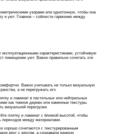
еометрическими узорами или однотонную, чтобы она
ту и уют. Главное – соблюсти гармонию между
ми эксплуатационными характеристиками, устойчивую
даст помещению уют. Важно правильно сочетать эти
 комфортно. Важно учитывать не только визуальную
анства, а не перегружать его.
литку и ламинат в пастельных или нейтральных
ими как темное дерево или каменные текстуры.
ь визуальной перегрузки.
те плитку и ламинат с близкой высотой, чтобы
ь переходов между материалами.
тки хорошо сочетаются с текстурированным
вали друг с другом, а создавали единую