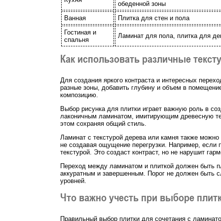
обеденной зоны
Ванная
Плитка для стен и пола
Гостиная и
Ламинат для пола, плитка для д
спальня
Как использовать различные тексту
Для создания яркого контраста и интересных перехо
разные зоны, добавить глубину и объем в помещен
композицию.
Выбор рисунка для плитки играет важную роль в соз
лаконичным ламинатом, имитирующим древесную текс
этом сохраняя общий стиль.
Ламинат с текстурой дерева или камня также можно
не создавая ощущение перегрузки. Например, если 
текстурой. Это создаст контраст, но не нарушит гар
Переход между ламинатом и плиткой должен быть пл
аккуратным и завершенным. Порог не должен быть с
уровней.
Что важно учесть при выборе плит
Правильный выбор плитки для сочетания с ламинато