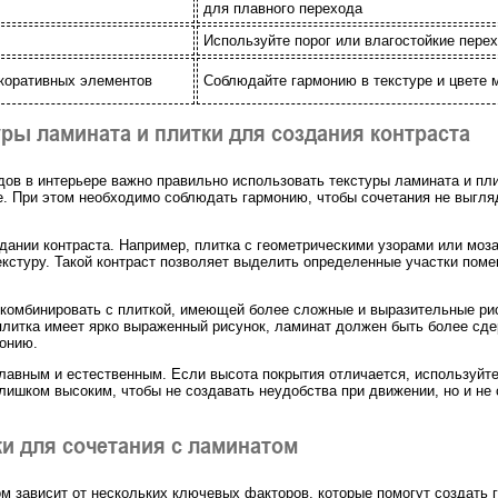
для плавного перехода
Используйте порог или влагостойкие пер
екоративных элементов
Соблюдайте гармонию в текстуре и цвете 
ры ламината и плитки для создания контраста
дов в интерьере важно правильно использовать текстуры ламината и пл
ие. При этом необходимо соблюдать гармонию, чтобы сочетания не выг
дании контраста. Например, плитка с геометрическими узорами или моза
туру. Такой контраст позволяет выделить определенные участки помеще
 комбинировать с плиткой, имеющей более сложные и выразительные рис
плитка имеет ярко выраженный рисунок, ламинат должен быть более сд
монию.
авным и естественным. Если высота покрытия отличается, используйте 
лишком высоким, чтобы не создавать неудобства при движении, но и не 
ки для сочетания с ламинатом
м зависит от нескольких ключевых факторов, которые помогут создать 