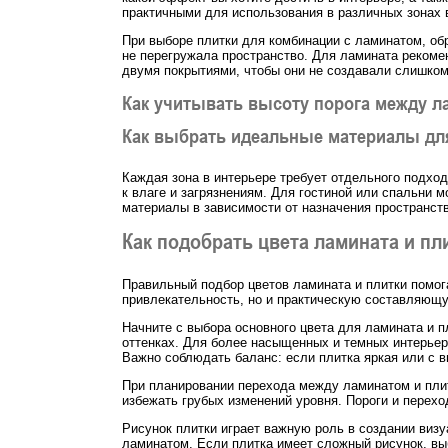
практичными для использования в различных зонах 
При выборе плитки для комбинации с ламинатом, об
не перегружала пространство. Для ламината рекоме
двумя покрытиями, чтобы они не создавали слишком 
Как учитывать высоту порога между л
Как выбрать идеальные материалы дл
Каждая зона в интерьере требует отдельного подхо
к влаге и загрязнениям. Для гостиной или спальни 
материалы в зависимости от назначения пространств
Как подобрать цвета ламината и пл
Правильный подбор цветов ламината и плитки помог
привлекательность, но и практическую составляющую
Начните с выбора основного цвета для ламината и 
оттенках. Для более насыщенных и темных интерьер
Важно соблюдать баланс: если плитка яркая или с 
При планировании перехода между ламинатом и плит
избежать грубых изменений уровня. Пороги и пере
Рисунок плитки играет важную роль в создании виз
ламинатом. Если плитка имеет сложный рисунок, вы