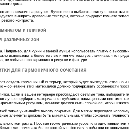
вашего дома.
ратите внимание на рисунок. Лучше всего выбирать плитку с простыми г
ндуется выбирать древесные текстуры, которые придадут комнате тепло
резкого контраста.
аминатом и плиткой
я различных зон
да. Например, для кухни и ванной лучше использовать плитку с высоки
можно использовать более теплые и мягкие текстуры ламината, что при
а, не забывая про гармонию в рисунке и фактуре.
итки для гармоничного сочетания
ает создать гармоничный интерьер, который будет выглядеть стильно и
 – сочетание этих материалов должно подчеркивать особенности простр
плитки. Если в вашем интерьере преобладают светлые тона, выбирайте п
ов лучше подбирать материалы с глубокими, насыщенными цветами, так
выразительным рисунком, ламинат должен быть спокойнее, чтобы избежат
кой также учитывайте высоту покрытия. Для мягких переходов используй
ходные элементы должны быть минимальными, чтобы сохранить плавност
уального контраста. Простые геометрические узоры или однотонные пли
берите для ламината более спокойную фактуру, чтобы они не конкуриро