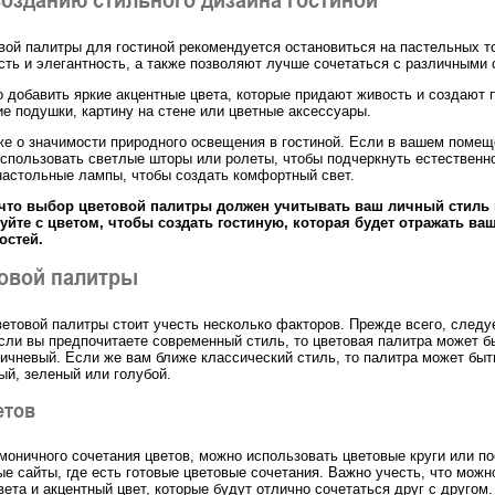
вой палитры для гостиной рекомендуется остановиться на пастельных т
ть и элегантность, а также позволяют лучше сочетаться с различными 
о добавить яркие акцентные цвета, которые придают живость и создают
ие подушки, картину на стене или цветные аксессуары.
же о значимости природного освещения в гостиной. Если в вашем помеще
спользовать светлые шторы или ролеты, чтобы подчеркнуть естественн
настольные лампы, чтобы создать комфортный свет.
что выбор цветовой палитры должен учитывать ваш личный стиль 
уйте с цветом, чтобы создать гостиную, которая будет отражать в
остей.
овой палитры
етовой палитры стоит учесть несколько факторов. Прежде всего, следу
Если вы предпочитаете современный стиль, то цветовая палитра может бы
ричневый. Если же вам ближе классический стиль, то палитра может бы
ый, зеленый или голубой.
етов
моничного сочетания цветов, можно использовать цветовые круги или по
е сайты, где есть готовые цветовые сочетания. Важно учесть, что можн
ета и акцентный цвет, которые будут отлично сочетаться друг с другом.