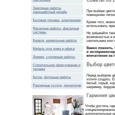
Земляные работы,
При выборе цвето
ландшафтный дизайн
помещению легкос
Бытовая техника, электроника
Кроме того, можн
использовать ярк
Фасадные работы, фасадные
системы
Не забывайте так
возможностью и и
Кровля, кровельные работы
светильники или 
Важно помнить, 
Мебель для дома и офиса
и экспериментир
впечатление на г
Дерево, столярные работы
Выбор цвет
Строительное оборудование и
техника
Перед выбором цв
Бетон, бетонные работы
хотите создать. 
белый, серый, ко
Различные услуги, технологии
например, бордов
Гармония цв
Чтобы достичь гар
специализированны
дополнительные цв