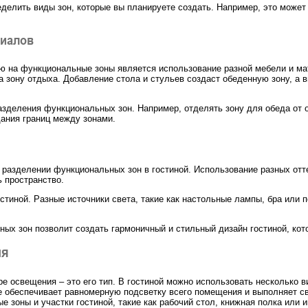
еделить виды зон, которые вы планируете создать. Например, это может 
риалов
ю на функциональные зоны является использование разной мебели и ма
на зону отдыха. Добавление стола и стульев создаст обеденную зону, а
зделения функциональных зон. Например, отделять зону для обеда от 
ания границ между зонами.
 разделении функциональных зон в гостиной. Использование разных отт
 пространство.
стиной. Разные источники света, такие как настольные лампы, бра или 
ых зон позволит создать гармоничный и стильный дизайн гостиной, кот
ия
ре освещения – это его тип. В гостиной можно использовать несколько 
е обеспечивает равномерную подсветку всего помещения и выполняет св
 зоны и участки гостиной, такие как рабочий стол, книжная полка или 