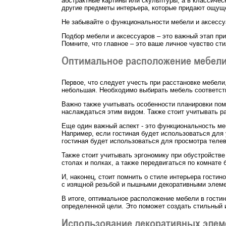
абстрактные картины или скульптуры, а в классичес
другие предметы интерьера, которые придают ощущ
Не забывайте о функциональности мебели и аксессу
Подбор мебели и аксессуаров – это важный этап при
Помните, что главное – это ваше личное чувство сти
Оптимальное расположение мебел
Первое, что следует учесть при расстановке мебели
небольшая. Необходимо выбирать мебель соответств
Важно также учитывать особенности планировки пом
наслаждаться этим видом. Также стоит учитывать р
Еще один важный аспект - это функциональность ме
Например, если гостиная будет использоваться для 
гостиная будет использоваться для просмотра телев
Также стоит учитывать эргономику при обустройстве
столах и полках, а также передвигаться по комнате 
И, наконец, стоит помнить о стиле интерьера гости
с изящной резьбой и пышными декоративными элеме
В итоге, оптимальное расположение мебели в гостин
определенной цели. Это поможет создать стильный 
Использование декоративных элем