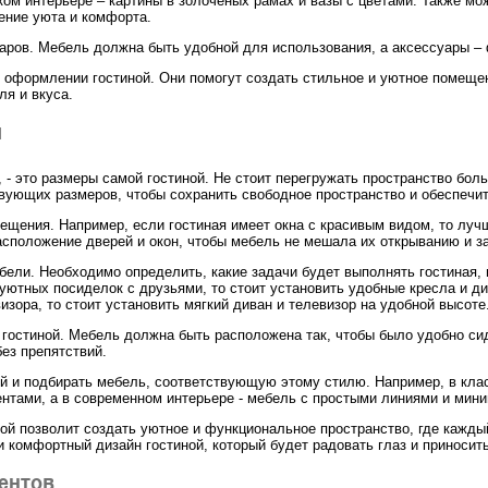
ком интерьере – картины в золоченых рамах и вазы с цветами. Также м
ение уюта и комфорта.
аров. Мебель должна быть удобной для использования, а аксессуары –
 оформлении гостиной. Они помогут создать стильное и уютное помещен
ля и вкуса.
и
, - это размеры самой гостиной. Не стоит перегружать пространство бо
ующих размеров, чтобы сохранить свободное пространство и обеспечи
ещения. Например, если гостиная имеет окна с красивым видом, то луч
асположение дверей и окон, чтобы мебель не мешала их открыванию и з
бели. Необходимо определить, какие задачи будет выполнять гостиная
уютных посиделок с друзьями, то стоит установить удобные кресла и ди
изора, то стоит установить мягкий диван и телевизор на удобной высоте
 гостиной. Мебель должна быть расположена так, чтобы было удобно сид
без препятствий.
ной и подбирать мебель, соответствующую этому стилю. Например, в кл
нтами, а в современном интерьере - мебель с простыми линиями и мин
ой позволит создать уютное и функциональное пространство, где кажды
и комфортный дизайн гостиной, который будет радовать глаз и приноси
ентов