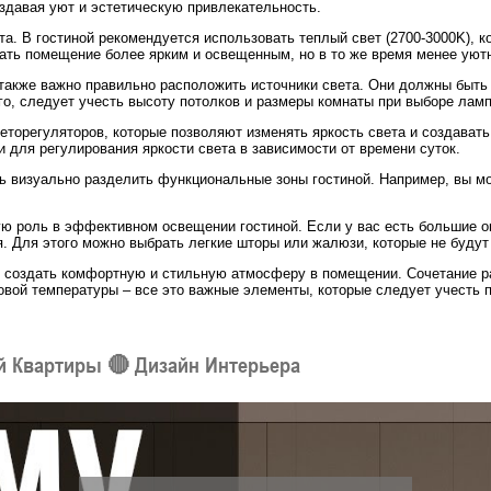
здавая уют и эстетическую привлекательность.
ета. В гостиной рекомендуется использовать теплый свет (2700-3000K),
ать помещение более ярким и освещенным, но в то же время менее уют
также важно правильно расположить источники света. Они должны быть
го, следует учесть высоту потолков и размеры комнаты при выборе ламп
еторегуляторов, которые позволяют изменять яркость света и создават
 для регулирования яркости света в зависимости от времени суток.
ь визуально разделить функциональные зоны гостиной. Например, вы м
ую роль в эффективном освещении гостиной. Если у вас есть большие о
. Для этого можно выбрать легкие шторы или жалюзи, которые не будут
 создать комфортную и стильную атмосферу в помещении. Сочетание р
овой температуры – все это важные элементы, которые следует учесть п
й Квартиры 🔴 Дизайн Интерьера