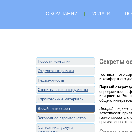
О КОМПАНИИ
|
УСЛУГИ
|
ПО
Секреты со
Новости компании
Отделочные работы
Гостиная - это с
и комфортного ди
Недвижимость
Первый секрет у
Строительные инструменты
определиться с ф
или работы. Это 
Строительные материалы
общего интерьера
Дизайн интерьера
Второй секрет - 
эстетически прия
гармонировать с 
Загородное строительство
приглушенность в
Сантехника, услуги
Советы по с
сантехника