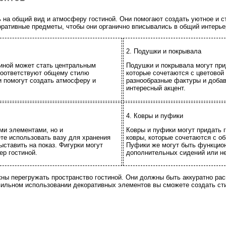
 на общий вид и атмосферу гостиной. Они помогают создать уютное и с
ративные предметы, чтобы они органично вписывались в общий интерье
2. Подушки и покрывала
тиной может стать центральным
Подушки и покрывала могут при
соответствуют общему стилю
которые сочетаются с цветовой
и помогут создать атмосферу и
разнообразные фактуры и добав
интересный акцент.
4. Ковры и пуфики
ми элементами, но и
Ковры и пуфики могут придать 
е использовать вазу для хранения
ковры, которые сочетаются с о
ыставить на показ. Фигурки могут
Пуфики же могут быть функцион
ер гостиной.
дополнительных сидений или н
ны перегружать пространство гостиной. Они должны быть аккуратно ра
вильном использовании декоративных элементов вы сможете создать ст