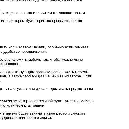
ожно использовать подушки, пледы, сувениры и
 функциональными и не занимать лишнего места.
ие, в котором будет приятно проводить время.
льшим количеством мебели, особенно если комната
ть удобство передвижения.
ше расположить мебель так, чтобы можно было
акрыванию.
, и соответствующим образом расположить мебель.
ван, а также столики для чашек чая или кофе. Если
.
еть на стульях или диване, достигать предметов на
ассическом интерьере гостиной будет уместна мебель
ималистическим дизайном.
й элемент будет занимать свое место и служить
ть удовольствие всем жильцам.