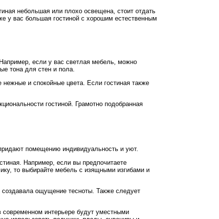
стиная небольшая или плохо освещена, стоит отдать
же у вас большая гостиной с хорошим естественным
 Например, если у вас светлая мебель, можно
ые тона для стен и пола.
е нежные и спокойные цвета. Если гостиная также
нкциональности гостиной. Грамотно подобранная
и придают помещению индивидуальность и уют.
стиная. Например, если вы предпочитаете
ику, то выбирайте мебель с изящными изгибами и
е создавала ощущение тесноты. Также следует
 в современном интерьере будут уместными