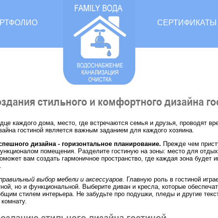
РТФОЛИО
СЕРТИФИКАТЫ
здания стильного и комфортного дизайна го
ердце каждого дома, место, где встречаются семья и друзья, проводят в
зайна гостиной является важным заданием для каждого хозяина.
спешного дизайна - горизонтальное планирование.
Прежде чем прист
ункционалом помещения. Разделите гостиную на зоны: место для отдыха
поможет вам создать гармоничное пространство, где каждая зона будет и
.
правильный выбор мебели и аксессуаров.
Главную роль в гостиной игра
тной, но и функциональной. Выберите диван и кресла, которые обеспеча
общим стилем интерьера. Не забудьте про подушки, пледы и другие тек
 комнату.
озданию стильного дизайна гостиной