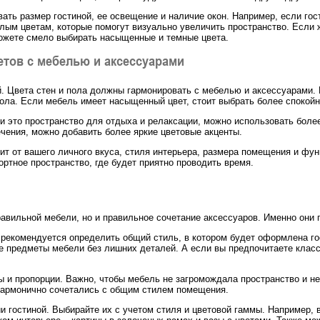
вать размер гостиной, ее освещение и наличие окон. Например, если го
лым цветам, которые помогут визуально увеличить пространство. Если 
ожете смело выбирать насыщенные и темные цвета.
етов с мебелью и аксессуарами
й. Цвета стен и пола должны гармонировать с мебелью и аксессуарами.
ола. Если мебель имеет насыщенный цвет, стоит выбрать более спокойн
и это пространство для отдыха и релаксации, можно использовать боле
чения, можно добавить более яркие цветовые акценты.
сит от вашего личного вкуса, стиля интерьера, размера помещения и фу
ртное пространство, где будет приятно проводить время.
правильной мебели, но и правильное сочетание аксессуаров. Именно он
, рекомендуется определить общий стиль, в котором будет оформлена го
 предметы мебели без лишних деталей. А если вы предпочитаете класс
ы и пропорции. Важно, чтобы мебель не загромождала пространство и н
 гармонично сочетались с общим стилем помещения.
 гостиной. Выбирайте их с учетом стиля и цветовой гаммы. Например,