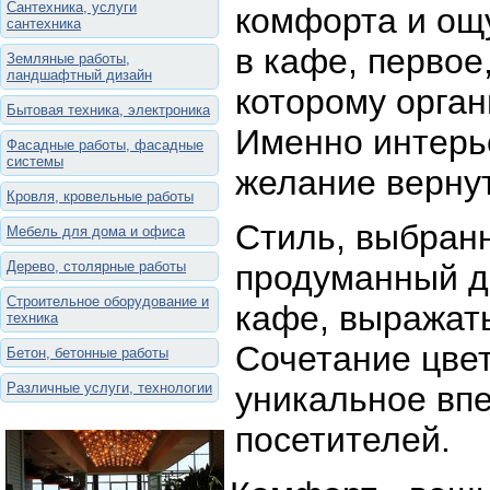
Сантехника, услуги
комфорта и ощ
сантехника
в кафе, первое,
Земляные работы,
ландшафтный дизайн
которому орга
Бытовая техника, электроника
Именно интерье
Фасадные работы, фасадные
системы
желание вернут
Кровля, кровельные работы
Стиль, выбран
Мебель для дома и офиса
Дерево, столярные работы
продуманный д
Строительное оборудование и
кафе, выражать
техника
Сочетание цвет
Бетон, бетонные работы
Различные услуги, технологии
уникальное впе
посетителей.