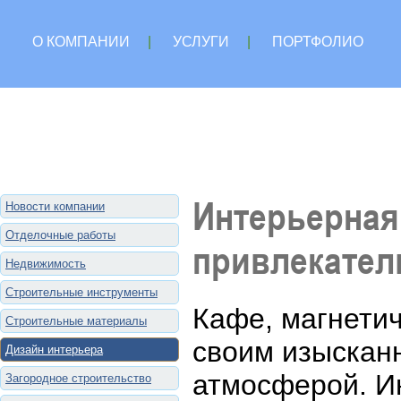
О КОМПАНИИ
|
УСЛУГИ
|
ПОРТФОЛИО
Интерьерная
Новости компании
Отделочные работы
привлекател
Недвижимость
Строительные инструменты
Кафе, магнетич
Строительные материалы
своим изыскан
Дизайн интерьера
атмосферой. И
Загородное строительство