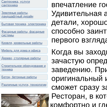
Сантехника, услуги
впечатление го
сантехника
Удивительная 
Земляные работы,
ландшафтный дизайн
детали, хорошо
Бытовая техника, электроника
способно заинт
Фасадные работы, фасадные
системы
первого взгляд
Кровля, кровельные работы
Когда вы заход
Мебель для дома и офиса
Дерево, столярные работы
зачастую опре
Строительное оборудование и
заведению. Пр
техника
оригинальный и
Бетон, бетонные работы
Различные услуги, технологии
сможет сразу з
Ресторан, в ко
комфортно и гд