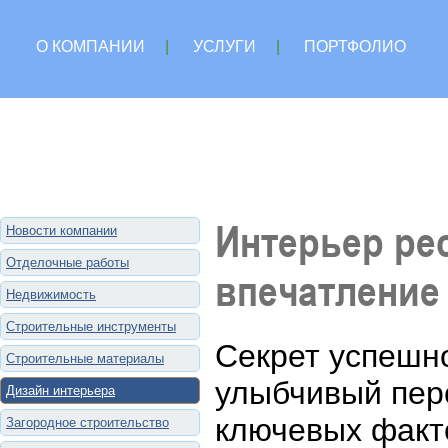
О КОМПАНИИ
|
УСЛУГИ
|
ПОРТФОЛИО
Интерьер ре
Новости компании
Отделочные работы
впечатление
Недвижимость
Строительные инструменты
Секрет успешно
Строительные материалы
улыбчивый пер
Дизайн интерьера
ключевых факт
Загородное строительство