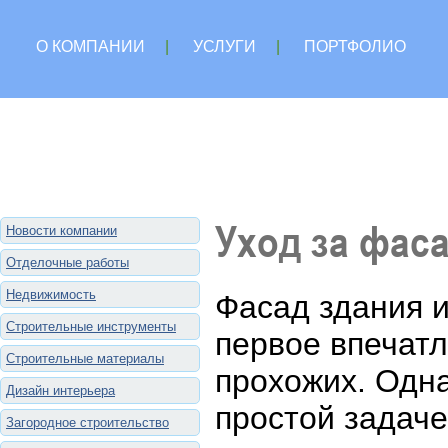
О КОМПАНИИ
|
УСЛУГИ
|
ПОРТФОЛИО
Уход за фас
Новости компании
Отделочные работы
Недвижимость
Фасад здания и
Строительные инструменты
первое впечатл
Строительные материалы
прохожих. Одна
Дизайн интерьера
простой задаче
Загородное строительство