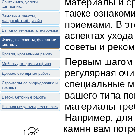
материалы и ср
Сантехника, услуги
сантехника
также ознаком
Земляные работы,
ландшафтный дизайн
приемами. В эт
Бытовая техника, электроника
аспектах уход
Фасадные работы, фасадные
советы и реко
системы
Кровля, кровельные работы
Первым шагом 
Мебель для дома и офиса
регулярная очи
Дерево, столярные работы
специальные м
Строительное оборудование и
техника
вашего типа по
Бетон, бетонные работы
материалы треб
Различные услуги, технологии
Например, для 
камня вам потр