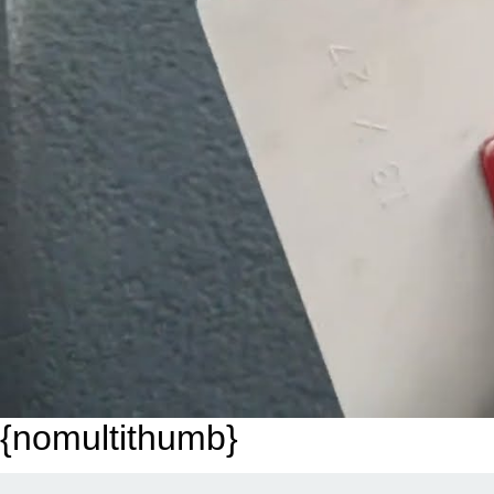
{nomultithumb}