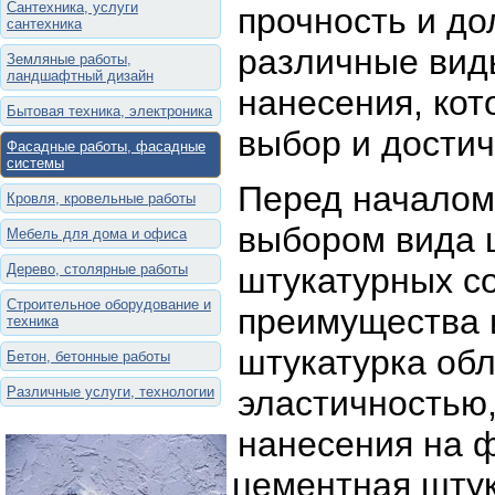
Сантехника, услуги
прочность и до
сантехника
различные вид
Земляные работы,
ландшафтный дизайн
нанесения, кот
Бытовая техника, электроника
выбор и достич
Фасадные работы, фасадные
системы
Перед началом
Кровля, кровельные работы
выбором вида ш
Мебель для дома и офиса
Дерево, столярные работы
штукатурных со
Строительное оборудование и
преимущества 
техника
штукатурка об
Бетон, бетонные работы
Различные услуги, технологии
эластичностью
нанесения на ф
цементная штук