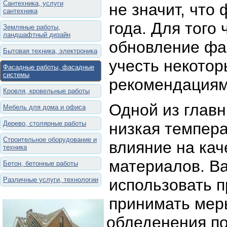
Сантехника, услуги
не значит, что
сантехника
года. Для того
Земляные работы,
ландшафтный дизайн
обновление фа
Бытовая техника, электроника
учесть некотор
Фасадные работы, фасадные
системы
рекомендациям
Кровля, кровельные работы
Одной из главн
Мебель для дома и офиса
Дерево, столярные работы
низкая темпера
Строительное оборудование и
влияние на кач
техника
материалов. В
Бетон, бетонные работы
Различные услуги, технологии
использовать п
принимать мер
обледенения по