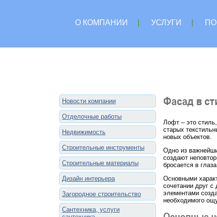
О КОМПАНИИ
|
УСЛУГИ
|
ПО
Фасад в ст
Новости компании
Отделочные работы
Лофт – это стиль
старых текстильн
Недвижимость
новых объектов.
Строительные инструменты
Одно из важнейши
создают неповтор
Строительные материалы
бросается в глаз
Дизайн интерьера
Основными характ
сочетании друг с
элементами созда
Загородное строительство
необходимого ощу
Сантехника, услуги
Основные ч
сантехника