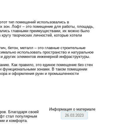
 этот тип помещений использовались в
х зон. Лофт – это помещение для работы, площадь,
вались главными преимуществами, их можно было
 кругу творческих личностей, которые хотели
ич, бетон, металл – это главные строительные
симально использовать пространство и натуральное
в и других элементов инженерной инфраструктуры.
анию. Как правило, это единое помещение без стен
ми функциональными зонами. В таком помещении
екора и оформления руин и промышленности
Информация о материале
ров. Благодаря своей
26.03.2023
офт стал популярным
рии и комфорта.