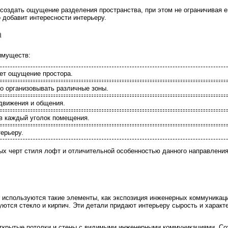
создать ощущение разделения пространства, при этом не ограничивая е
 добавит интересности интерьеру.
а
имуществ:
ет ощущение простора.
о организовывать различные зоны.
движения и общения.
 в каждый уголок помещения.
ерьеру.
ых черт стиля лофт и отличительной особенностью данного направления 
 используются такие элементы, как экспозиция инженерных коммуникаци
ются стекло и кирпич. Эти детали придают интерьеру сырость и характ
ткрытые потолки и стены с видимыми инженерными коммуникациями. Со