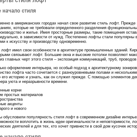
 начало стиля
менно в американских городах начал свое развитие стиль лофт. Прежде
ниях, которые не требовали определенного разделения функциональны
роизводство и жилье. Имея просторные размеры, такие помещения оста
идуально, в зависимости от нужд. Постепенно лофты стали популярны в
ими к искусству и производству одновременно.
 лофт имел свои особенности в архитектуре промышленных зданий. Кирп
орыми связывают лофт. Большие окна и высокие потолки позволяют мак
из главных черт этого стиля – экспозиция коммуникаций, труб, проводо
лько оформление интерьера, но особый подход к архитектурному зониров
анство лофта часто сочетается с разноуровневыми полами и нескольки
 его историю и узнать, как он служил прежде. С помощью элементов д
ера уюта и неразрывности времени.
енные корни
ие простых материалов
ространства
ные акценты
арого и нового
ы обусловили популярность стиля лофт в современном дизайне интерье
зможности воплотить в жизнь идеи оригинальности и неповторимости, л
еских деятелей и для тех, кто хочет привнести в свой дом кусочек исто
е начало стиля