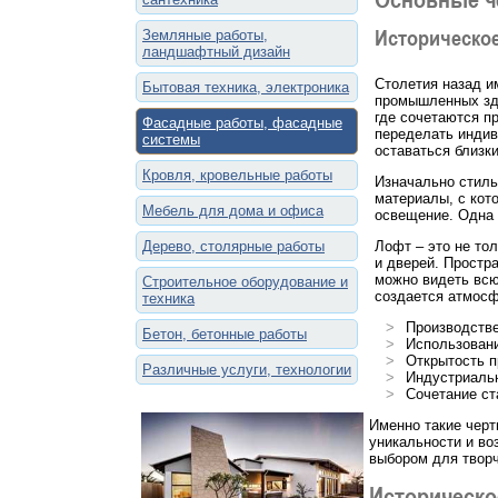
Историческое
Земляные работы,
ландшафтный дизайн
Столетия назад и
Бытовая техника, электроника
промышленных зда
где сочетаются п
Фасадные работы, фасадные
переделать индив
системы
оставаться близк
Кровля, кровельные работы
Изначально стиль
материалы, с кот
Мебель для дома и офиса
освещение. Одна 
Дерево, столярные работы
Лофт – это не то
и дверей. Простр
можно видеть всю
Строительное оборудование и
создается атмосф
техника
Производств
Бетон, бетонные работы
Использован
Открытость п
Различные услуги, технологии
Индустриаль
Сочетание ст
Именно такие черт
уникальности и во
выбором для творч
Историческо