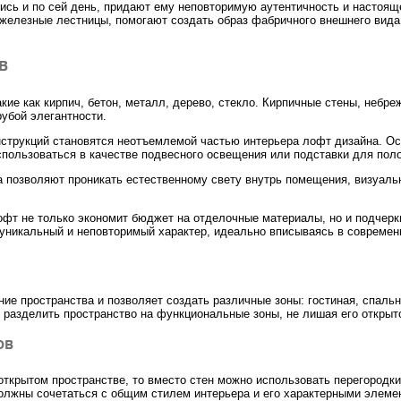
сь и по сей день, придают ему неповторимую аутентичность и настоящ
 железные лестницы, помогают создать образ фабричного внешнего вида
в
ие как кирпич, бетон, металл, дерево, стекло. Кирпичные стены, небре
убой элегантности.
нструкций становятся неотъемлемой частью интерьера лофт дизайна. О
спользоваться в качестве подвесного освещения или подставки для поло
а позволяют проникать естественному свету внутрь помещения, визуал
офт не только экономит бюджет на отделочные материалы, но и подчерк
 уникальный и неповторимый характер, идеально вписываясь в современ
ие пространства и позволяет создать различные зоны: гостиная, спальня
 разделить пространство на функциональные зоны, не лишая его открыт
ов
открытом пространстве, то вместо стен можно использовать перегородки
должны сочетаться с общим стилем интерьера и его характерными элеме