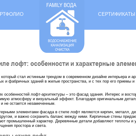
РТФОЛИО
СЕРТИФИКАТЫ
иле лофт: особенности и характерные элем
, который стал истинным трендом в современном дизайне интерьера и а
ых и фабричных зданий в жилые пространства, и с тех пор его приемы и
х особенностей лофт-архитектуры – это фасад здания. Интерес и восто
имую атмосферу и визуальный эффект. Благодаря оригинальным деталя
а и не остается незамеченным.
ерными элементами фасада в стиле лофт являются кирпич, металл, дер
 другом, и важно сохранить баланс между ними. Кирпичные стены прида
ют промышленный характер. Деревянные детали добавляют теплоты и у
щения простора и света.
ерты стиля лофт