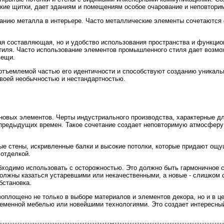
ские щитки, дает зданиям и помещениям особое очарование и неповтори
анию металла в интерьере. Часто металлические элементы сочетаются с
кая составляющая, но и удобство использования пространства и функцио
стиля. Часто использование элементов промышленного стиля дает возм
вещи.
отъемлемой частью его идентичности и способствуют созданию уникаль
воей необычностью и нестандартностью.
 новых элементов. Черты индустриального производства, характерные дл
 предыдущих времен. Такое сочетание создает неповторимую атмосферу
е стены, искривленные балки и высокие потолки, которые придают ощу
отделкой.
обходимо использовать с осторожностью. Это должно быть гармоничное с
олжны казаться устаревшими или некачественными, а новые - слишком 
бстановка.
 воплощено не только в выборе материалов и элементов декора, но и в
ременной мебелью или новейшими технологиями. Это создает интересный