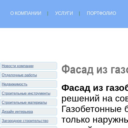
О КОМПАНИИ
|
УСЛУГИ
|
ПОРТФОЛИО
Фасад из га
Новости компании
Отделочные работы
Недвижимость
Фасад из газо
Строительные инструменты
решений на со
Строительные материалы
Газобетонные б
Дизайн интерьера
только наружны
Загородное строительство