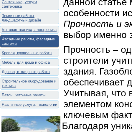
данной статье
Сантехника, услуги
сантехника
особенности ис
Земляные работы,
ландшафтный дизайн
Прочность и э
Бытовая техника, электроника
выбор именно э
Фасадные работы, фасадные
системы
Прочность – од
Кровля, кровельные работы
строители учи
Мебель для дома и офиса
здания. Газобл
Дерево, столярные работы
обеспечивает д
Строительное оборудование и
техника
Учитывая, что
Бетон, бетонные работы
элементом конс
Различные услуги, технологии
ключевым факт
Благодаря уник