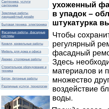
Сантехника, услуги
ухоженный фа
сантехника
в упадок – об
Земляные работы,
ландшафтный дизайн
штукатурка в
Бытовая техника, электроника
Фасадные работы, фасадные
Чтобы сохранит
системы
регулярный ре
Кровля, кровельные работы
фасадный ремо
Мебель для дома и офиса
Дерево, столярные работы
Здесь необходи
Строительное оборудование и
материалов и 
техника
множество друг
Бетон, бетонные работы
Различные услуги, технологии
воздействие б
воды.