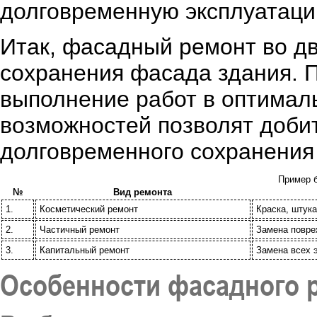
долговременную эксплуатаци
Итак, фасадный ремонт во д
сохранения фасада здания. 
выполнение работ в оптимал
возможностей позволят добит
долговременного сохранения
Пример 
№
Вид ремонта
1.
Косметический ремонт
Краска, штука
2.
Частичный ремонт
Замена повре
3.
Капитальный ремонт
Замена всех 
Особенности фасадного 