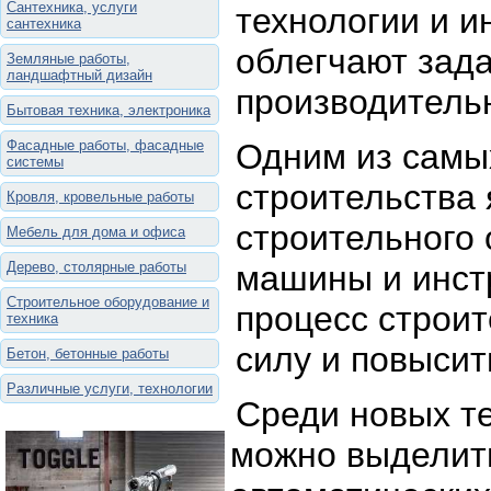
Сантехника, услуги
технологии и 
сантехника
облегчают зада
Земляные работы,
ландшафтный дизайн
производительн
Бытовая техника, электроника
Фасадные работы, фасадные
Одним из самы
системы
строительства
Кровля, кровельные работы
строительного
Мебель для дома и офиса
Дерево, столярные работы
машины и инст
Строительное оборудование и
процесс строит
техника
силу и повысит
Бетон, бетонные работы
Различные услуги, технологии
Среди новых те
можно выделить