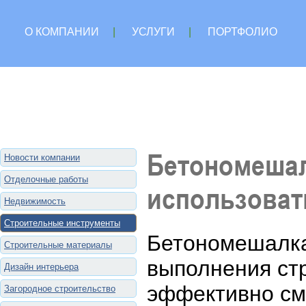
О КОМПАНИИ
|
УСЛУГИ
|
ПОРТФОЛИО
Бетономешал
Новости компании
Отделочные работы
использоват
Недвижимость
Строительные инструменты
Бетономешалка
Строительные материалы
выполнения стр
Дизайн интерьера
эффективно см
Загородное строительство