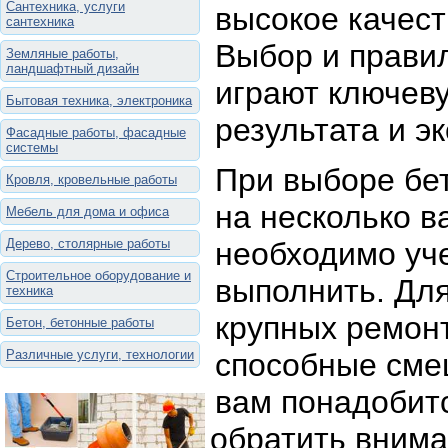
Сантехника, услуги
высокое качест
сантехника
Выбор и прави
Земляные работы,
ландшафтный дизайн
играют ключев
Бытовая техника, электроника
результата и э
Фасадные работы, фасадные
системы
При выборе бе
Кровля, кровельные работы
на несколько в
Мебель для дома и офиса
Дерево, столярные работы
необходимо уче
Строительное оборудование и
выполнить. Дл
техника
крупных ремон
Бетон, бетонные работы
Различные услуги, технологии
способные смеш
вам понадобит
обратить внима