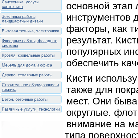
Сантехника, услуги
основной этап 
сантехника
инструментов д
Земляные работы,
ландшафтный дизайн
факторы, как т
Бытовая техника, электроника
результат. Кис
Фасадные работы, фасадные
системы
популярных инс
Кровля, кровельные работы
обеспечить кач
Мебель для дома и офиса
Дерево, столярные работы
Кисти использу
Строительное оборудование и
также для покр
техника
мест. Они быва
Бетон, бетонные работы
Различные услуги, технологии
округлые, флот
внимание на ма
типа поверхнос