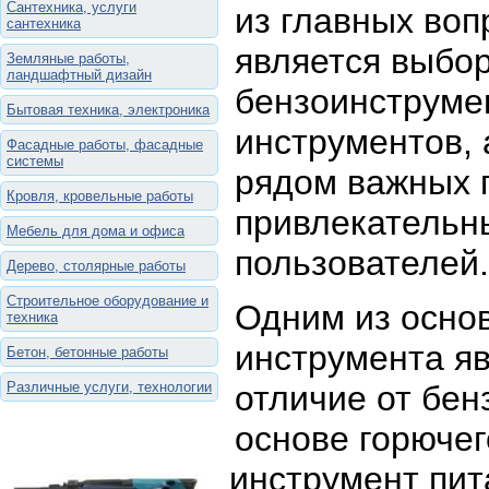
Сантехника, услуги
из главных воп
сантехника
является выбо
Земляные работы,
ландшафтный дизайн
бензоинструмен
Бытовая техника, электроника
инструментов,
Фасадные работы, фасадные
системы
рядом важных 
Кровля, кровельные работы
привлекательн
Мебель для дома и офиса
пользователей.
Дерево, столярные работы
Строительное оборудование и
Одним из осно
техника
инструмента яв
Бетон, бетонные работы
Различные услуги, технологии
отличие от бен
основе горючег
инструмент пит