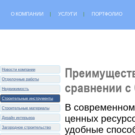
О КОМПАНИИ
|
УСЛУГИ
|
ПОРТФОЛИО
Преимуществ
Новости компании
Отделочные работы
сравнении с
Недвижимость
Строительные инструменты
В современном 
Строительные материалы
ценных ресурс
Дизайн интерьера
удобные спосо
Загородное строительство