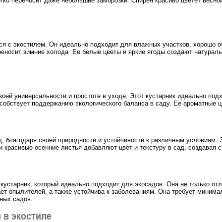
егко переносит даже небольшие заморозки. Спирея красиво цветет весной
тся с экостилем. Он идеально подходит для влажных участков, хорошо 
реносит зимние холода. Ее белые цветы и яркие ягоды создают натурал
оей универсальности и простоте в уходе. Этот кустарник идеально подх
особствует поддержанию экологического баланса в саду. Ее ароматные 
 благодаря своей природности и устойчивости к различным условиям. Э
и красивые осенние листья добавляют цвет и текстуру в сад, создавая 
кустарник, который идеально подходит для экосадов. Она не только отл
т опылителей, а также устойчива к заболеваниям. Она требует минимал
ных садов.
 в экостиле