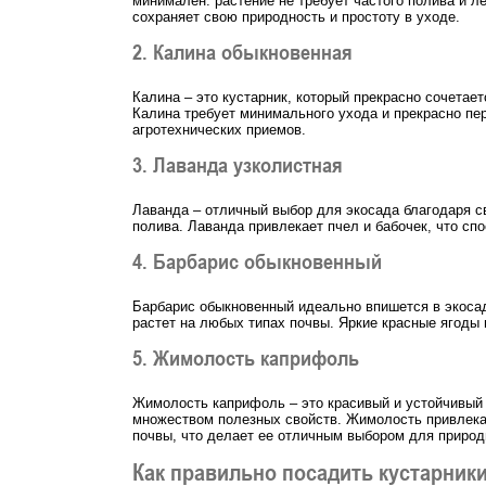
минимален: растение не требует частого полива и л
сохраняет свою природность и простоту в уходе.
2. Калина обыкновенная
Калина – это кустарник, который прекрасно сочетае
Калина требует минимального ухода и прекрасно пе
агротехнических приемов.
3. Лаванда узколистная
Лаванда – отличный выбор для экосада благодаря св
полива. Лаванда привлекает пчел и бабочек, что сп
4. Барбарис обыкновенный
Барбарис обыкновенный идеально впишется в экосад,
растет на любых типах почвы. Яркие красные ягоды 
5. Жимолость каприфоль
Жимолость каприфоль – это красивый и устойчивый 
множеством полезных свойств. Жимолость привлекае
почвы, что делает ее отличным выбором для природ
Как правильно посадить кустарники