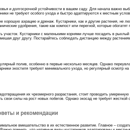
ровья и долгосрочной устойчивости в вашем саду. Для начала важно вы
ники не требуют особого ухода и быстро адаптируются к местным услов
ее хорошую аэрацию и дренаж. Кустарники, как и другие растения, не лю
нические удобрения, такие как компост или перегной, которые обогатят 
ть участок. Кустарники с маленькими корнями лучше посадить в рыхлый 
е мешая друг другу. Постарайтесь соблюдать дистанцию между растениям
улярный полив, особенно в первые несколько месяцев. Однако переувла
тарники экостиля требуют минимального ухода, но регулярный осмотр н
редотвращения их чрезмерного разрастания, стоит проводить умеренную 
ь свои силы на рост новых побегов. Однако экосад не требует жесткой
советы и рекомендации
имальное вмешательство в их естественное развитие. Главное – создать
. Важно помнить, что нативные виды кустарников адаптированы к местн