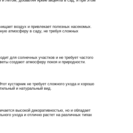
 и летом, добавляя яркие акценты в сад, и при этом
очищает воздух и привлекает полезных насекомых.
ьную атмосферу в саду, не требуя сложных
одит для солнечных участков и не требует частого
цветы создают атмосферу покоя и природности.
тот кустарник не требует сложного ухода и хорошо
стильный и натуральный вид.
ичается высокой декоративностью, но и обладает
ьного ухода и отлично растет на различных типах