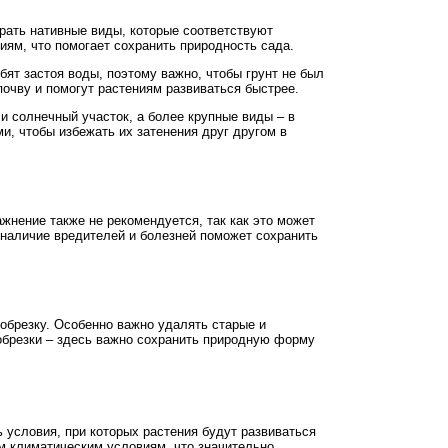
брать нативные виды, которые соответствуют
иям, что помогает сохранить природность сада.
бят застоя воды, поэтому важно, чтобы грунт не был
почву и помогут растениям развиваться быстрее.
и солнечный участок, а более крупные виды – в
и, чтобы избежать их затенения друг другом в
жнение также не рекомендуется, так как это может
а наличие вредителей и болезней поможет сохранить
обрезку. Особенно важно удалять старые и
 обрезки – здесь важно сохранить природную форму
 условия, при которых растения будут развиваться
ым климатическим условиям, что значительно