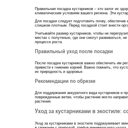
Правильная посадка кустарников – это залог их здо
климатическим условиям вашего региона. Эти кустар
Для посадки следует подготовить почву, обеспечив 
слишком плотным. Перед посадкой стоит внести орга
Учитывайте размер кустарников, чтобы не перегрузи
местах с полутенью, где они смогут развиваться, н
процессе роста.
Правильный уход после посадки
После посадки кустарников важно обеспечить им рег
привести к гниению корней. Важно помнить, что кус
их природность и здоровье.
Рекомендации по обрезке
Для поддержания аккуратного вида кустарников и п
поврежденные ветви, чтобы растение могло направит
растения.
Уход за кустарниками в экостиле: 
Уход за кустарниками в экостиле подразумевает мин
в гармонии с природой, требуя минимального ухода