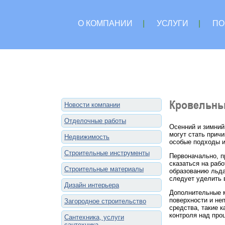
О КОМПАНИИ
|
УСЛУГИ
|
ПО
Кровельные
Новости компании
Отделочные работы
Осенний и зимний
могут стать прич
Недвижимость
особые подходы и
Строительные инструменты
Первоначально, п
сказаться на рабо
Строительные материалы
образованию льда
следует уделить 
Дизайн интерьера
Дополнительные м
поверхности и не
Загородное строительство
средства, такие 
контроля над про
Сантехника, услуги
сантехника