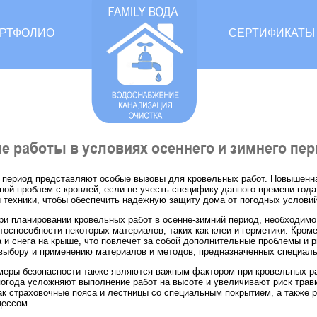
РТФОЛИО
СЕРТИФИКАТЫ
 работы в условиях осеннего и зимнего пе
 период представляют особые вызовы для кровельных работ. Повышенна
иной проблем с кровлей, если не учесть специфику данного времени го
 техники, чтобы обеспечить надежную защиту дома от погодных условий
ри планировании кровельных работ в осенне-зимний период, необходимо 
тоспособности некоторых материалов, таких как клеи и герметики. Кроме
 и снега на крыше, что повлечет за собой дополнительные проблемы и 
выбору и применению материалов и методов, предназначенных специаль
еры безопасности также являются важным фактором при кровельных раб
погода усложняют выполнение работ на высоте и увеличивают риск тра
как страховочные пояса и лестницы со специальным покрытием, а также р
цессом.