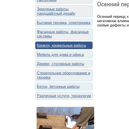
Осенний пе
Земляные работы,
ландшафтный дизайн
Осенний период х
негативное влиян
Бытовая техника, электроника
любые дефекты и
Фасадные работы, фасадные
системы
Кровля, кровельные работы
Мебель для дома и офиса
Дерево, столярные работы
Строительное оборудование и
техника
Бетон, бетонные работы
Различные услуги, технологии