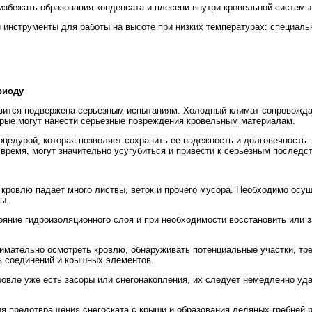
избежать образования конденсата и плесени внутри кровельной системы
 инструменты для работы на высоте при низких температурах: специальн
риоду
новится подвержена серьезным испытаниям. Холодный климат сопровожд
орые могут нанести серьезные повреждения кровельным материалам.
роцедурой, которая позволяет сохранить ее надежность и долговечность
время, могут значительно усугубиться и привести к серьезным последс
а кровлю падает много листвы, веток и прочего мусора. Необходимо осу
ы.
ояние гидроизоляционного слоя и при необходимости восстановить или з
нимательно осмотреть кровлю, обнаруживать потенциальные участки, т
ь соединений и крышных элементов.
кровле уже есть засоры или снегонакопления, их следует немедленно уд
Для предотвращения снегоската с крыши и образования ледяных гребней