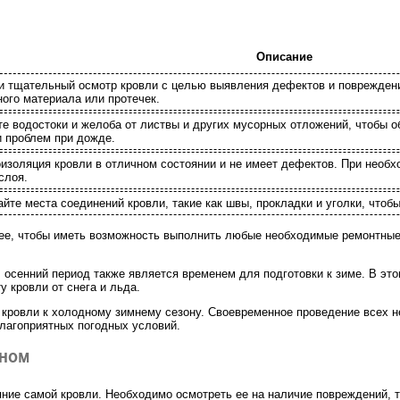
Описание
 тщательный осмотр кровли с целью выявления дефектов и повреждений
ого материала или протечек.
те водостоки и желоба от листвы и других мусорных отложений, чтобы 
 проблем при дожде.
оизоляция кровли в отличном состоянии и не имеет дефектов. При необ
слоя.
айте места соединений кровли, такие как швы, прокладки и уголки, чтоб
ее, чтобы иметь возможность выполнить любые необходимые ремонтные 
 осенний период также является временем для подготовки к зиме. В э
 кровли от снега и льда.
 кровли к холодному зимнему сезону. Своевременное проведение всех 
лагоприятных погодных условий.
оном
тояние самой кровли. Необходимо осмотреть ее на наличие повреждений,