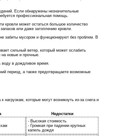
еждений. Если обнаружены незначительные
требуется профессиональная помощь.
сти кровли может остаться большое количество
х запахов или даже затоплению кровли.
 не забиты мусором и функционируют без проблем. В
вает сильный ветер, который может ослабить
 на новые и прочные.
ь воду в дождливое время.
нний период, а также предотвращаете возможные
 нагрузкам, которые могут возникнуть из-за снега и
а
Недостатки
- Высокая стоимость
мхам
- Громкая при падении крупных
капель дождя