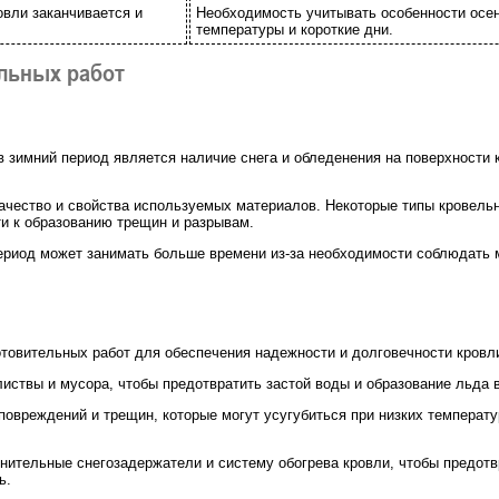
овли заканчивается и
Необходимость учитывать особенности осен
температуры и короткие дни.
льных работ
 зимний период является наличие снега и обледенения на поверхности к
 качество и свойства используемых материалов. Некоторые типы кровель
ти к образованию трещин и разрывам.
ериод может занимать больше времени из-за необходимости соблюдать 
товительных работ для обеспечения надежности и долговечности кровл
листвы и мусора, чтобы предотвратить застой воды и образование льда
повреждений и трещин, которые могут усугубиться при низких температ
нительные снегозадержатели и систему обогрева кровли, чтобы предотв
ь.