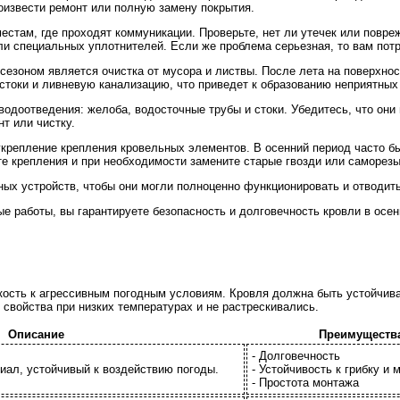
оизвести ремонт или полную замену покрытия.
местам, где проходят коммуникации. Проверьте, нет ли утечек или повр
ли специальных уплотнителей. Если же проблема серьезная, то вам по
сезоном является очистка от мусора и листвы. После лета на поверхно
ь стоки и ливневую канализацию, что приведет к образованию неприятны
одоотведения: желоба, водосточные трубы и стоки. Убедитесь, что они
т или чистку.
репление крепления кровельных элементов. В осенний период часто бы
е крепления и при необходимости замените старые гвозди или саморезы
ных устройств, чтобы они могли полноценно функционировать и отводит
 работы, вы гарантируете безопасность и долговечность кровли в осе
кость к агрессивным погодным условиям. Кровля должна быть устойчива к
 свойства при низких температурах и не растрескивались.
Описание
Преимуществ
- Долговечность
иал, устойчивый к воздействию погоды.
- Устойчивость к грибку и 
- Простота монтажа