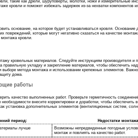
вли, такие как дрели, шуруповерты, молотки, ножи и измерительные ин
аже кровли и поможет избежать задержек из-за нехватки компонентов и
овить основание, на которое будет устанавливаться кровля. Основание
их повреждений, которые могут негативно сказаться на качестве монта
 монтажа кровли.
онтажу кровельных материалов. Следуйте инструкциям производителя и
а правильную укладку и закрепление материалов, чтобы обеспечить над
ри выборе метода монтажа и использовании крепежных элементов. Важн
ащиту дома.
ающие работы
рить качество выполненных работ. Проверьте герметичность соединени
 необходимости внесите корректировки и доработки, чтобы обеспечить 
ак установка дополнительных элементов (вентиляционных систем, солне
нний период:
Недостатки монтажа
материалы лучше
Возможны непредвиденные погодные условия
монтаж и повлиять на качество работ.