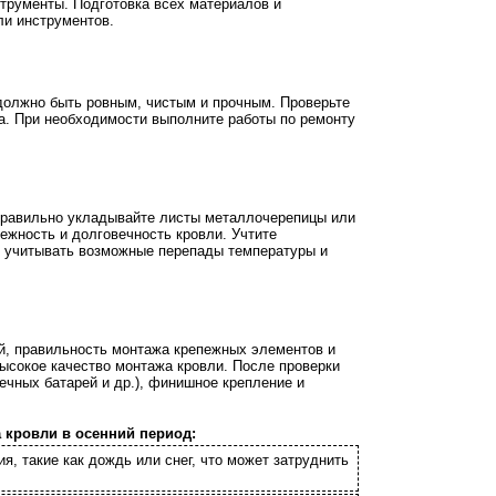
струменты. Подготовка всех материалов и
ли инструментов.
 должно быть ровным, чистым и прочным. Проверьте
жа. При необходимости выполните работы по ремонту
 правильно укладывайте листы металлочерепицы или
ежность и долговечность кровли. Учтите
о учитывать возможные перепады температуры и
й, правильность монтажа крепежных элементов и
высокое качество монтажа кровли. После проверки
чных батарей и др.), финишное крепление и
 кровли в осенний период:
, такие как дождь или снег, что может затруднить