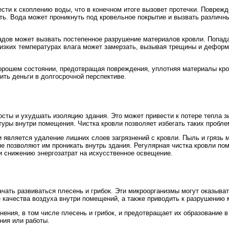
вести к скоплению воды, что в конечном итоге вызовет протечки. Повреж
ять. Вода может проникнуть под кровельное покрытие и вызвать различ
адов может вызвать постепенное разрушение материалов кровли. Попада
изких температурах влага может замерзать, вызывая трещины и деформ
хорошем состоянии, предотвращая повреждения, уплотняя материалы кро
ить деньги в долгосрочной перспективе.
осты и ухудшать изоляцию здания. Это может привести к потере тепла 
уры внутри помещения. Чистка кровли позволяет избегать таких пробл
является удаление лишних слоев загрязнений с кровли. Пыль и грязь м
е позволяют им проникать внутрь здания. Регулярная чистка кровли пом
 снижению энергозатрат на искусственное освещение.
начать развиваться плесень и грибок. Эти микроорганизмы могут оказыв
е качества воздуха внутри помещений, а также приводить к разрушению 
знения, в том числе плесень и грибок, и предотвращает их образование
ния или работы.