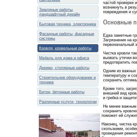
частой проверке 
возникнуть в рез
Земляные работы,
повреждения и су
ландшафтный дизайн
Основные п
Бытовая техника, электроника
Фасадные работы, фасадные
Едва заметные гр
системы
Загрязнения на к
первоначальный э
Кровля, кровельные работы
Чистка кровли та
вызвать утечки в
Мебель для дома и офиса
предотвратить по
Дерево, столярные работы
Одним из важных 
температуру и со
Строительное оборудование и
сохранить оптима
техника
Кроме того, загря
Бетон, бетонные работы
внешний вид кров
и грибка и защити
Различные услуги, технологии
Не менее важным 
сохранить кровлю
поможет ей служит
Наконец, чистка к
скользкими, особе
проведения ремонт