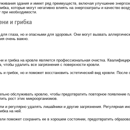
уживания здания и имеет ряд преимуществ, включая улучшение энергоэ
грибка, которые могут негативно влиять на энергозатраты и качество во
у при необходимости.
ни и грибка
 для глаза, но и опасными для здоровья. Они могут вызвать аллергичес
ия очень важно.
и и грибка на кровле является профессиональная очистка. Квалифицир
 чтобы удалить все загрязнения с поверхности кровли.
 и грибок, но и поможет восстановить эстетический вид кровли. После о
льно обслуживать кровлю, чтобы предотвратить повторное появление пл
ить рост этих микроорганизмов.
ли и регулярно удалять лишайники и другие загрязнения. Регулярная и
ибка на ней.
вли поможет сохранить ее в хорошем состоянии, предотвратить образован