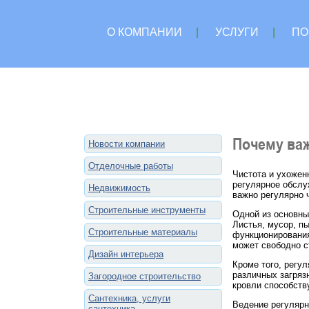
О КОМПАНИИ
|
УСЛУГИ
|
ПО
Почему ва
Новости компании
Отделочные работы
Чистота и ухожен
регулярное обслу
Недвижимость
важно регулярно 
Строительные инструменты
Одной из основны
Листья, мусор, пы
Строительные материалы
функционирования
может свободно с
Дизайн интерьера
Кроме того, регу
различных загряз
Загородное строительство
кровли способств
Сантехника, услуги
Ведение регулярн
сантехника