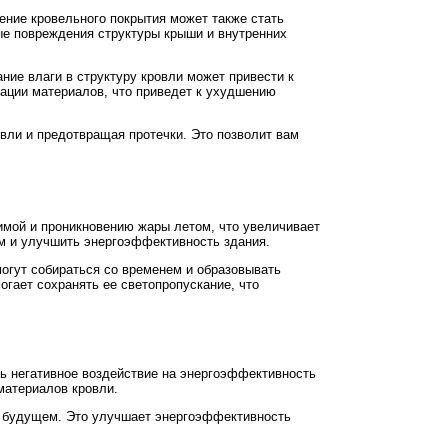
дение кровельного покрытия может также стать
ные повреждения структуры крыши и внутренних
ние влаги в структуру кровли может привести к
ации материалов, что приведет к ухудшению
вли и предотвращая протечки. Это позволит вам
зимой и проникновению жары летом, что увеличивает
ем и улучшить энергоэффективность здания.
огут собираться со временем и образовывать
огает сохранять ее светопропускание, что
ать негативное воздействие на энергоэффективность
материалов кровли.
 в будущем. Это улучшает энергоэффективность