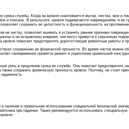
е срока службы. Когда на кровле скапливается мусор, листва, мхи и ли
ибок и плесень. В результате, кровля подвергается повреждениям, и ее 
 позволяет сохранить ее целостность и функциональность на протяжени
я ее чистку, позволяет выявить и устранить ранние признаки поврежден
ружены и не исправлены вовремя, они могут привести к серьезным повре
ка кровли помогает предотвратить дорогостоящие ремонтные работы и п
обствует сохранению ее физической прочности. Во время чистки можно 
воляет своевременно провести ремонт и укрепление кровельной констру
жную роль в продлении срока ее службы. Она помогает предотвратить н
а также сохранить физическую прочность кровли. Поэтому, не стоит пре
и надежность.
и
 в наличии и правильном использовании специальной безопасной экипир
работника при падении. Также рекомендуется использовать специальную
кровли.