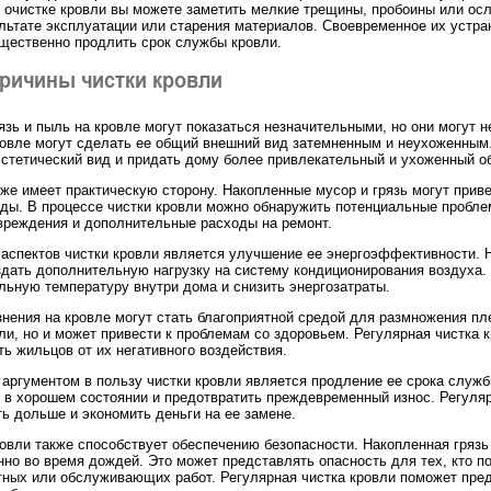
и очистке кровли вы можете заметить мелкие трещины, пробоины или ос
ультате эксплуатации или старения материалов. Своевременное их устра
щественно продлить срок службы кровли.
ричины чистки кровли
язь и пыль на кровле могут показаться незначительными, но они могут н
ровле могут сделать ее общий внешний вид затемненным и неухоженным.
стетический вид и придать дому более привлекательный и ухоженный о
кже имеет практическую сторону. Накопленные мусор и грязь могут прив
оды. В процессе чистки кровли можно обнаружить потенциальные пробле
вреждения и дополнительные расходы на ремонт.
аспектов чистки кровли является улучшение ее энергоэффективности. Н
здать дополнительную нагрузку на систему кондиционирования воздуха.
льную температуру внутри дома и снизить энергозатраты.
знения на кровле могут стать благоприятной средой для размножения пле
ли, но и может привести к проблемам со здоровьем. Регулярная чистка 
ть жильцов от их негативного воздействия.
аргументом в пользу чистки кровли является продление ее срока служб
 в хорошем состоянии и предотвратить преждевременный износ. Регуляр
ь дольше и экономить деньги на ее замене.
ровли также способствует обеспечению безопасности. Накопленная грязь
нно во время дождей. Это может представлять опасность для тех, кто 
ных или обслуживающих работ. Регулярная чистка кровли поможет пред