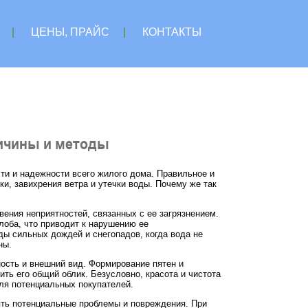
|
ЦЕНЫ, ПРАЙС
|
КОНТАКТЫ
ричины и методы
и и надежности всего жилого дома. Правильное и
и, завихрения ветра и утечки воды. Почему же так
ения неприятностей, связанных с ее загрязнением.
елоба, что приводит к нарушению ее
ды сильных дождей и снегопадов, когда вода не
ны.
ность и внешний вид. Формирование пятен и
ть его общий облик. Безусловно, красота и чистота
ля потенциальных покупателей.
ять потенциальные проблемы и повреждения. При