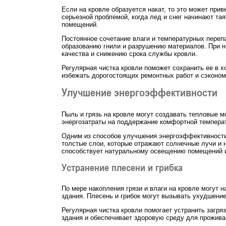
Если на кровле образуется накат, то это может при
серьезной проблемой, когда лед и снег начинают та
помещений.
Постоянное сочетание влаги и температурных переп
образованию гнили и разрушению материалов. При н
качества и снижению срока службы кровли.
Регулярная чистка кровли поможет сохранить ее в 
избежать дорогостоящих ремонтных работ и сэконом
Улучшение энергоэффективности
Пыль и грязь на кровле могут создавать тепловые м
энергозатраты на поддержание комфортной температ
Одним из способов улучшения энергоэффективности 
толстые слои, которые отражают солнечные лучи и н
способствует натуральному освещению помещений и
Устранение плесени и грибка
По мере накопления грязи и влаги на кровле могут 
здания. Плесень и грибок могут вызывать ухудшени
Регулярная чистка кровли помогает устранить загря
здания и обеспечивает здоровую среду для прожива