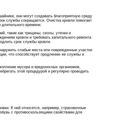
шайники, они могут создавать благоприятную среду
срок службы сокращается. Очистка кровли помогает
и длительного времени.
ий, такие как трещины, сколы, утечки и
ждениям кровли и требовать капитального ремонта
родлить срок службы кровли.
обнаружить слабые места или поврежденные участки
кции, что способствует продлению ее службы и
акопление мусора и вредоносных организмов,
небрегать этой процедурой и регулярно проводить
овки. К ней относятся, например, страховочные
 обувь с противоскользящими свойствами для