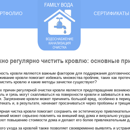
РТФОЛИО
СЕРТИФИКАТЫ
жно регулярно чистить кровлю: основные п
ность кровли являются важным фактором для поддержания долговечност
живание кровли помогает избежать множества проблем, таких как протечк
чистить кровлю и какие методы зачистки существуют?
х причин регулярной очистки кровли является предотвращение возникнов
ль и грязь могут скапливаться на поверхности кровли и забиваться в ж
. Загрязнение кровли может причинить большой вред, особенно в перио
текать и, в результате, начинает просачиваться через пробоины и трещи
лярная чистка кровли помогает сохранить ее эстетическую привлекатель
нений может серьезно повлиять на внешний вид дома и визуально ухудши
уют повышению стоимости дома и делают его более привлекательным д
ого ухода за кровлей также позволяет своевременно выявлять и устран