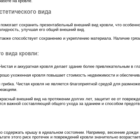
работе на кровле.
стетического вида
 помогает сохранить презентабельный внешний вид кровли, что особенн
солидность, улучшая его общий внешний вид.
акже способствует сохранению и укреплению материала. Наличие грязи,
о вида кровли:
истая и аккуратная кровля делает здание более привлекательным в гл
рошо ухоженная кровля повышает стоимость недвижимости и обеспечива
грибка. Чистая кровля не является благоприятной средой для размноже
реакциям.
екрасный внешний вид на протяжении долгих лет, защитит ее от повреж
яется важной составляющей общего ухода за зданием и способом предо
о содержать крышу в идеальном состоянии. Например, весенние дожди м
ьтате этого риск протечек и повреждений кровли значительно возрастает