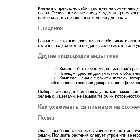
Клематис прекрасно себя чувствует на солнечных уч
осени. Особое внимание следует уделить регулярно
важно создать правильные условия для роста.
Глициния
Глициния – это вьющаяся лиана с обильным и аромат
отлично подходит для создания зелёных стен или ук
Другие подходящие виды лиан
Хмель
– быстрорастущая лиана, которая 
Плющ
– идеален для участков с обильны
Кампсис
– лиана с яркими цветами, кото
обеспечивая красивое декоративное оформле
Выбирая лианы для солнечных участков, важно помн
зеленью и цветами, не забывайте об их потребностя
Как ухаживать за лианами на солне
Полив
Лианы, особенно такие, как глициния и клематис, 
земли. Поливать растения следует утром или вечеро
увеличивать, но важно, чтобы вода не застаивалась в