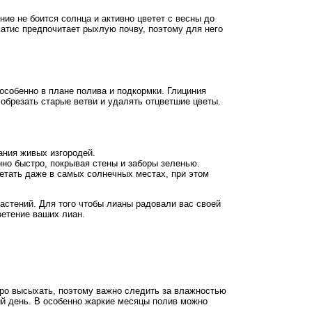
ие не боится солнца и активно цветет с весны до
атис предпочитает рыхлую почву, поэтому для него
особенно в плане полива и подкормки. Глициния
обрезать старые ветви и удалять отцветшие цветы.
ания живых изгородей.
нно быстро, покрывая стены и заборы зеленью.
ветать даже в самых солнечных местах, при этом
астений. Для того чтобы лианы радовали вас своей
ветение ваших лиан.
тро высыхать, поэтому важно следить за влажностью
кий день. В особенно жаркие месяцы полив можно