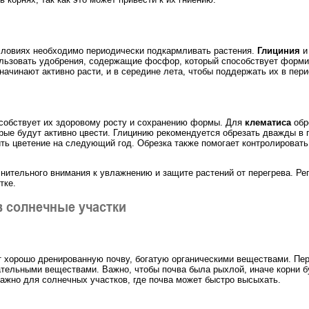
условиях необходимо периодически подкармливать растения.
Глициния
льзовать удобрения, содержащие фосфор, который способствует форми
начинают активно расти, и в середине лета, чтобы поддержать их в пери
пособствует их здоровому росту и сохранению формы. Для
клематиса
обр
орые будут активно цвести. Глицинию рекомендуется обрезать дважды в 
шить цветение на следующий год. Обрезка также помогает контролировать
нительного внимания к увлажнению и защите растений от перегрева. Ре
тке.
 солнечные участки
т хорошо дренированную почву, богатую органическими веществами. Пер
ательными веществами. Важно, чтобы почва была рыхлой, иначе корни бу
важно для солнечных участков, где почва может быстро высыхать.