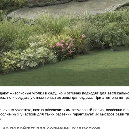
оздают живописные уголки в саду, но и отлично подходят для вертикаль
ток, но и создать уютные тенистые зоны для отдыха. При этом они не тр
нечных участках, важно обеспечить им регулярный полив, особенно в п
солнечных участков для таких растений гарантирует их быстрое развитие
.
ьно подойдут для солнечных участков