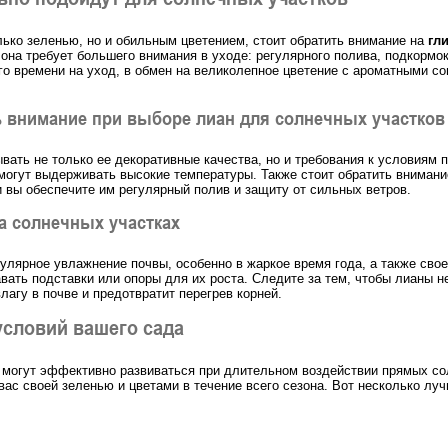
лько зеленью, но и обильным цветением, стоит обратить внимание на
гл
 она требует большего внимания в уходе: регулярного полива, подкормо
го времени на уход, в обмен на великолепное цветение с ароматными со
ь внимание при выборе лиан для солнечных участков
вать не только ее декоративные качества, но и требования к условиям 
могут выдерживать высокие температуры. Также стоит обратить внимание
 вы обеспечите им регулярный полив и защиту от сильных ветров.
а солнечных участках
гулярное увлажнение почвы, особенно в жаркое время года, а также сво
ать подставки или опоры для их роста. Следите за тем, чтобы лианы н
агу в почве и предотвратит перегрев корней.
условий вашего сада
 могут эффективно развиваться при длительном воздействии прямых со
вас своей зеленью и цветами в течение всего сезона. Вот несколько л