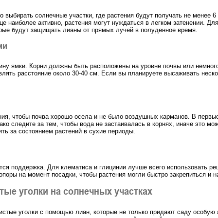
мо выбирать солнечные участки, где растения будут получать не менее 6
нце наиболее активно, растения могут нуждаться в легком затенении. Дл
торые будут защищать лианы от прямых лучей в полуденное время.
ми
ину ямки. Корни должны быть расположены на уровне почвы или немного
лять расстояние около 30-40 см. Если вы планируете высаживать нескол
ия, чтобы почва хорошо осела и не было воздушных карманов. В первы
ко следите за тем, чтобы вода не застаивалась в корнях, иначе это мож
ть за состоянием растений в сухие периоды.
ется поддержка. Для клематиса и глицинии лучше всего использовать реш
опоры на момент посадки, чтобы растения могли быстро закрепиться и н
тые уголки на солнечных участках
истые уголки с помощью лиан, которые не только придают саду особую 