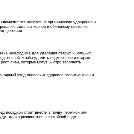
и
клематис
отзываются на органические удобрения и
рованию сильных корней и обильному цветению.
од цветения.
езка необходима для удаления старых и больных
год: весной, чтобы удалить подмерзшие и старые
 рост лиан, которые могут быстро заполнять
гулярный уход обеспечит здоровое развитие лиан и
ед посадкой стоит внести в почву перегной или
дут плохо развиваться в застойной воде.