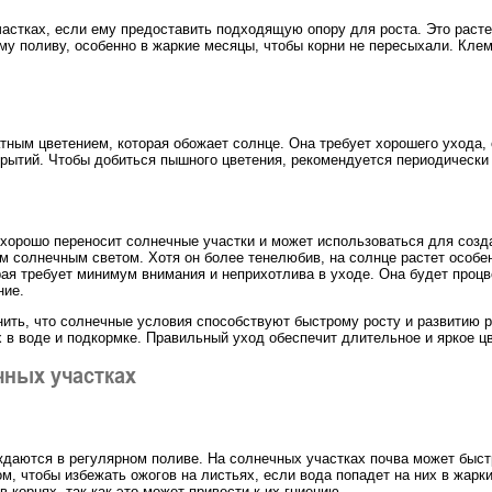
астках, если ему предоставить подходящую опору для роста. Это растен
му поливу, особенно в жаркие месяцы, чтобы корни не пересыхали. Клем
ным цветением, которая обожает солнце. Она требует хорошего ухода, 
рытий. Чтобы добиться пышного цветения, рекомендуется периодически 
хорошо переносит солнечные участки и может использоваться для созд
м солнечным светом. Хотя он более тенелюбив, на солнце растет особе
рая требует минимум внимания и неприхотлива в уходе. Она будет проц
ние.
ить, что солнечные условия способствуют быстрому росту и развитию р
х в воде и подкормке. Правильный уход обеспечит длительное и яркое ц
чных участках
нуждаются в регулярном поливе. На солнечных участках почва может быс
м, чтобы избежать ожогов на листьях, если вода попадет на них в жар
 корнях, так как это может привести к их гниению.