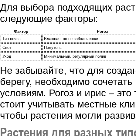
Для выбора подходящих раст
следующие факторы:
Фактор
Рогоз
Тип почвы
Влажная, но не заболоченная
Свет
Полутень
Уход
Минимальный, регулярный полив
Не забывайте, что для созда
берегу, необходимо сочетать
условиям. Рогоз и ирис – это
стоит учитывать местные кли
чтобы растения могли развив
Растения для разных тип