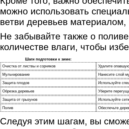
Кроме того, важно обеспечит
можно использовать специал
ветви деревьев материалом,
Не забывайте также о поливе
количестве влаги, чтобы изб
Шаги подготовки к зиме:
Очистка от листвы и сорняков
Удалите опавшую
Мульчирование
Нанесите слой му
Защита плодов
Используйте спе
Обрезка деревьев
Уберите перегущ
Защита от грызунов
Используйте сет
Полив
Обеспечьте дере
Следуя этим шагам, вы смож