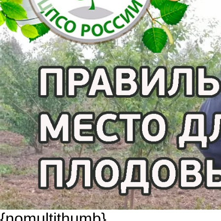
{nomultithumb}