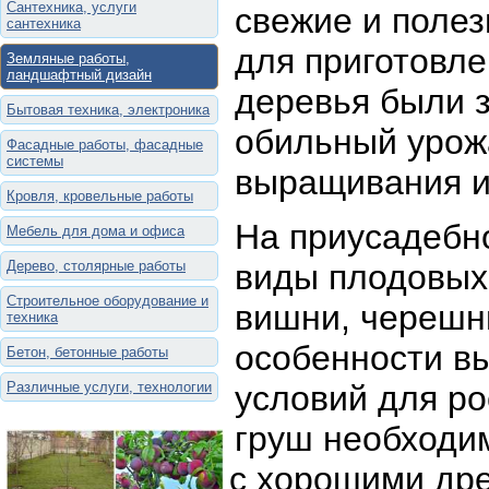
Сантехника, услуги
свежие и поле
сантехника
для приготовл
Земляные работы,
ландшафтный дизайн
деревья были 
Бытовая техника, электроника
обильный урож
Фасадные работы, фасадные
системы
выращивания и
Кровля, кровельные работы
На приусадебн
Мебель для дома и офиса
Дерево, столярные работы
виды плодовых 
Строительное оборудование и
вишни, черешни
техника
особенности в
Бетон, бетонные работы
Различные услуги, технологии
условий для ро
груш необходи
с хорошими др