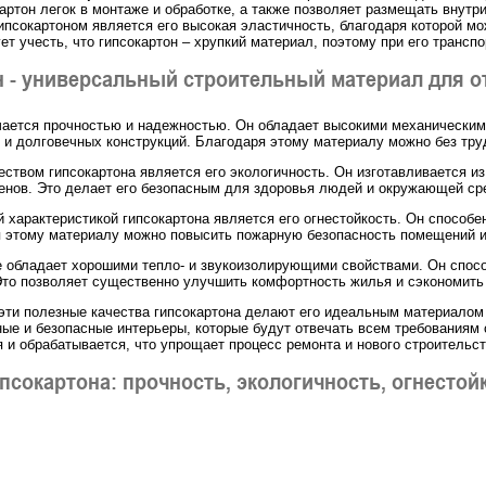
картон легок в монтаже и обработке, а также позволяет размещать внут
гипсокартоном является его высокая эластичность, благодаря которой м
ует учесть, что гипсокартон – хрупкий материал, поэтому при его транс
н - универсальный строительный материал для 
чается прочностью и надежностью. Он обладает высокими механическими
 и долговечных конструкций. Благодаря этому материалу можно без труд
твом гипсокартона является его экологичность. Он изготавливается из
енов. Это делает его безопасным для здоровья людей и окружающей ср
 характеристикой гипсокартона является его огнестойкость. Он способ
я этому материалу можно повысить пожарную безопасность помещений и 
е обладает хорошими тепло- и звукоизолирующими свойствами. Он спосо
Это позволяет существенно улучшить комфортность жилья и сэкономить 
 эти полезные качества гипсокартона делают его идеальным материалом
ные и безопасные интерьеры, которые будут отвечать всем требованиям 
я и обрабатывается, что упрощает процесс ремонта и нового строительст
псокартона: прочность, экологичность, огнестой