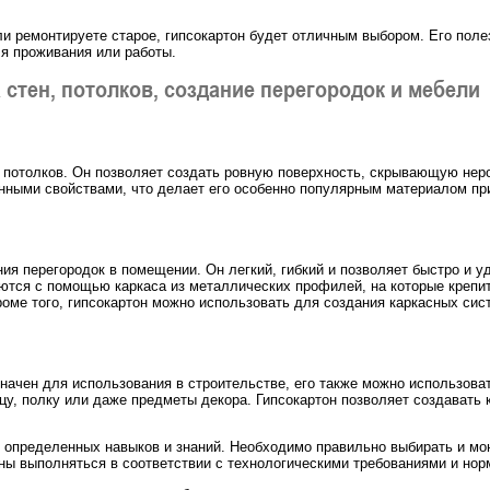
и ремонтируете старое, гипсокартон будет отличным выбором. Его полез
я проживания или работы.
стен, потолков, создание перегородок и мебели
и потолков. Он позволяет создать ровную поверхность, скрывающую нер
онными свойствами, что делает его особенно популярным материалом п
ия перегородок в помещении. Он легкий, гибкий и позволяет быстро и у
ются с помощью каркаса из металлических профилей, на которые крепит
оме того, гипсокартон можно использовать для создания каркасных сис
значен для использования в строительстве, его также можно использов
цу, полку или даже предметы декора. Гипсокартон позволяет создавать 
т определенных навыков и знаний. Необходимо правильно выбирать и мо
ы выполняться в соответствии с технологическими требованиями и нор