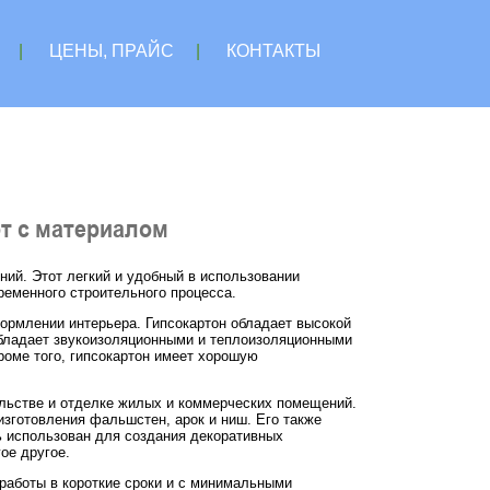
|
ЦЕНЫ, ПРАЙС
|
КОНТАКТЫ
от с материалом
ий. Этот легкий и удобный в использовании
еменного строительного процесса.
рмлении интерьера. Гипсокартон обладает высокой
обладает звукоизоляционными и теплоизоляционными
роме того, гипсокартон имеет хорошую
ельстве и отделке жилых и коммерческих помещений.
изготовления фальшстен, арок и ниш. Его также
ь использован для создания декоративных
ое другое.
работы в короткие сроки и с минимальными