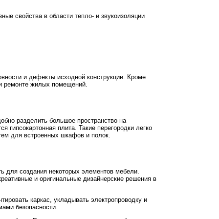
ные свойства в области тепло- и звукоизоляции
овности и дефекты исходной конструкции. Кроме
ри ремонте жилых помещений.
добно разделить большое пространство на
ся гипсокартонная плита. Такие перегородки легко
тем для встроенных шкафов и полок.
ать для создания некоторых элементов мебели.
креативные и оригинальные дизайнерские решения в
нтировать каркас, укладывать электропроводку и
мами безопасности.