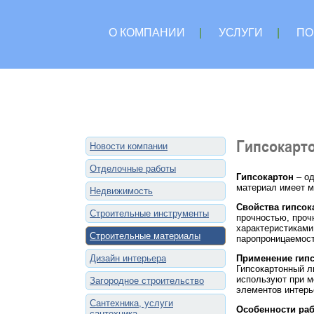
О КОМПАНИИ
|
УСЛУГИ
|
ПО
Гипсокарто
Новости компании
Отделочные работы
Гипсокартон
– од
материал имеет м
Недвижимость
Свойства гипсок
Строительные инструменты
прочностью, проч
характеристиками
Строительные материалы
паропроницаемост
Дизайн интерьера
Применение гип
Гипсокартонный л
используют при м
Загородное строительство
элементов интерь
Сантехника, услуги
Особенности раб
сантехника