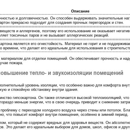
Описание
чностью и долговечностью. Он способен выдерживать значительные нагр
артон прекрасно подходит для создания прочных перегородок и стен.
веществ и аллергенов, поэтому его использование не оказывает негатив
ляет токсичных паров и не вызывает аллергических реакций.
артона является его огнестойкость. Материал не горит и не поддержив
о времени, что делает его идеальным для использования в строительств
 материалом для отделки помещений. Он обеспечивает прочность и наде
учае пожара.
повышение тепло- и звукоизоляции помещений
полнительный уровень изоляции, что особенно важно для комфорта внут
ихую и спокойную обстановку внутри здания.
инство гипсокартона. Он также отличается высокой теплоизоляцией, чт
гораздо меньше энергии, что в свою очередь приводит к снижению затра
 проблему с переходом холодного воздуха через стены или потолок. Бл
но, что повысит комфорт внутри помещения, особенно в зимний период.
лом, который не содержит вредных для здоровья веществ. Он абсолютн
ов. Это делает его идеальным выбором для домов, школ, офисов и друг