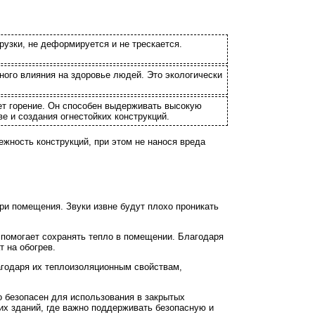
узки, не деформируется и не трескается.
ного влияния на здоровье людей. Это экологически
ает горение. Он способен выдерживать высокую
е и создания огнестойких конструкций.
жность конструкций, при этом не нанося вреда
ри помещения. Звуки извне будут плохо проникать
о помогает сохранять тепло в помещении. Благодаря
т на обогрев.
агодаря их теплоизоляционным свойствам,
о безопасен для использования в закрытых
их зданий, где важно поддерживать безопасную и