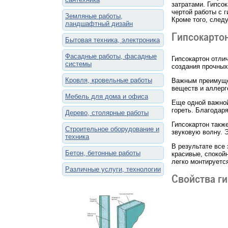
затратами. Гипсо
чертой работы с 
Земляные работы,
Кроме того, след
ландшафтный дизайн
Гипсокарто
Бытовая техника, электроника
Фасадные работы, фасадные
Гипсокартон отли
системы
создания прочных
Кровля, кровельные работы
Важным преимущес
веществ и аллерг
Мебель для дома и офиса
Еще одной важной
гореть. Благодар
Дерево, столярные работы
Гипсокартон такж
Строительное оборудование и
звуковую волну. 
техника
В результате все
Бетон, бетонные работы
красивые, спокой
легко монтируетс
Различные услуги, технологии
Свойства ги