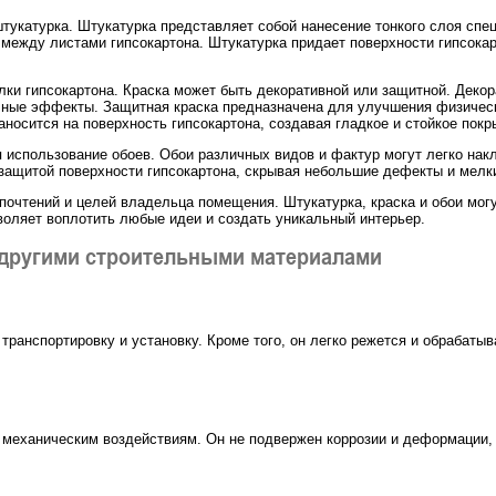
тукатурка. Штукатурка представляет собой нанесение тонкого слоя спец
 между листами гипсокартона. Штукатурка придает поверхности гипсок
ки гипсокартона. Краска может быть декоративной или защитной. Декор
чные эффекты. Защитная краска предназначена для улучшения физически
аносится на поверхность гипсокартона, создавая гладкое и стойкое покр
 использование обоев. Обои различных видов и фактур могут легко накл
защитой поверхности гипсокартона, скрывая небольшие дефекты и мелк
почтений и целей владельца помещения. Штукатурка, краска и обои мог
воляет воплотить любые идеи и создать уникальный интерьер.
 другими строительными материалами
транспортировку и установку. Кроме того, он легко режется и обрабатыв
 механическим воздействиям. Он не подвержен коррозии и деформации, 