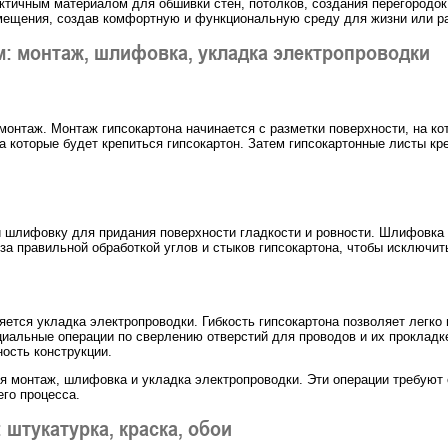
ктичным материалом для обшивки стен, потолков, создания перегородок
омещения, создав комфортную и функциональную среду для жизни или р
м: монтаж, шлифовка, укладка электропроводки
монтаж. Монтаж гипсокартона начинается с разметки поверхности, на ко
а которые будет крепиться гипсокартон. Затем гипсокартонные листы к
ти шлифовку для придания поверхности гладкости и ровности. Шлифов
а правильной обработкой углов и стыков гипсокартона, чтобы исключит
ется укладка электропроводки. Гибкость гипсокартона позволяет легко
ециальные операции по сверлению отверстий для проводов и их прокладк
ность конструкции.
ся монтаж, шлифовка и укладка электропроводки. Эти операции требуют
его процесса.
 штукатурка, краска, обои