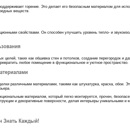
 поддерживает горение. Это делает его безопасным материалом для ис
вредных веществ.
яционными свойствами. Он способен улучшить уровень тепло- и звукоиз
ьзования
х целей, таких как обшивка стен и потолков, создание перегородок и д
превратить любое помещение в функциональное и уютное пространство.
материалами
елки различными материалами, такими как штукатурка, краска, обои. Э
рьера.
кциональным материалом, который легко монтируется, прочен, безопасе
трукции и декоративные поверхности, делая интерьеры уникальными и 
н Знать Каждый!