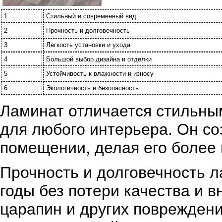
1
Стильный и современный вид
2
Прочность и долговечность
3
Легкость установки и ухода
4
Большой выбор дизайна и отделки
5
Устойчивость к влажности и износу
6
Экологичность и безопасность
Ламинат отличается стильны
для любого интерьера. Он со
помещении, делая его более
Прочность и долговечность 
годы без потери качества и 
царапин и других повреждени