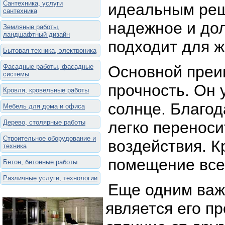
Сантехника, услуги
идеальным реш
сантехника
надежное и дол
Земляные работы,
ландшафтный дизайн
подходит для ж
Бытовая техника, электроника
Фасадные работы, фасадные
Основной преи
системы
прочность. Он 
Кровля, кровельные работы
солнце. Благод
Мебель для дома и офиса
Дерево, столярные работы
легко переноси
Строительное оборудование и
воздействия. К
техника
помещение все
Бетон, бетонные работы
Различные услуги, технологии
Еще одним ва
является его пр