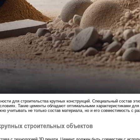
ости для строительства крупных конструкций. Специальный состав эти
условиях. Такие цементы обладают оптимальными характеристиками для
но учитывать не только состав материала, но и его совместимость с р
 крупных строительных объектов
тава с технологией 3D печати. Цемент должен быть совместим с испол