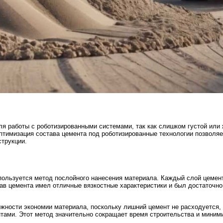
я работы с роботизированными системами, так как слишком густой или 
птимизация состава цемента под роботизированные технологии позволя
трукции.
спользуется метод послойного нанесения материала. Каждый слой цемен
тав цемента имел отличные вязкостные характеристики и был достаточн
ности экономии материала, поскольку лишний цемент не расходуется, а
тами. Этот метод значительно сокращает время строительства и миними