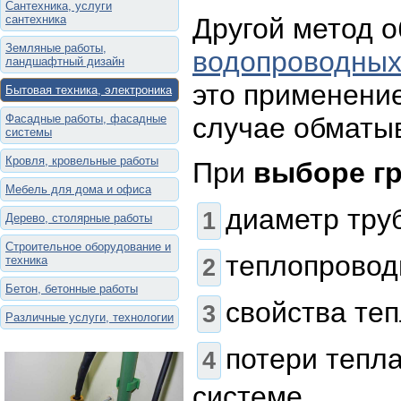
Сантехника, услуги
сантехника
Другой метод 
Земляные работы,
водопроводных
ландшафтный дизайн
это применени
Бытовая техника, электроника
Фасадные работы, фасадные
случае обматыв
системы
Кровля, кровельные работы
При
выборе г
Мебель для дома и офиса
диаметр тру
Дерево, столярные работы
Строительное оборудование и
теплопровод
техника
Бетон, бетонные работы
свойства те
Различные услуги, технологии
потери тепла
системе.