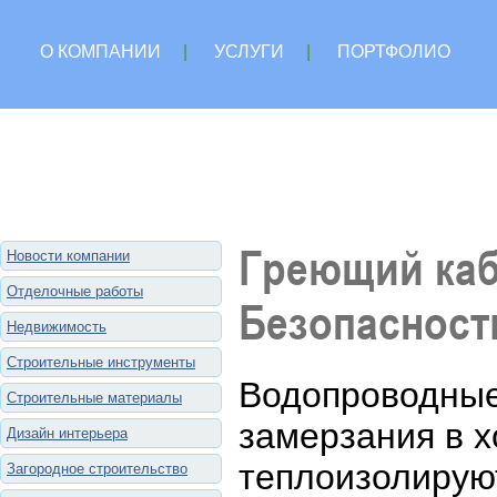
О КОМПАНИИ
|
УСЛУГИ
|
ПОРТФОЛИО
Греющий каб
Новости компании
Отделочные работы
Безопасност
Недвижимость
Строительные инструменты
Водопроводные
Строительные материалы
замерзания в 
Дизайн интерьера
теплоизолирую
Загородное строительство