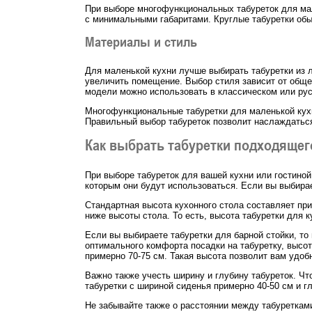
При выборе многофункциональных табуреток для ма
с минимальными габаритами. Круглые табуретки об
Материалы и стиль
Для маленькой кухни лучше выбирать табуретки из л
увеличить помещение. Выбор стиля зависит от обще
модели можно использовать в классическом или рус
Многофункциональные табуретки для маленькой кухн
Правильный выбор табуреток позволит наслаждаться
Как выбрать табуретки подходящег
При выборе табуреток для вашей кухни или гостиной
которым они будут использоваться. Если вы выбирае
Стандартная высота кухонного стола составляет при
ниже высоты стола. То есть, высота табуретки для 
Если вы выбираете табуретки для барной стойки, то
оптимального комфорта посадки на табуретку, высот
примерно 70-75 см. Такая высота позволит вам удоб
Важно также учесть ширину и глубину табуреток. Ч
табуретки с шириной сиденья примерно 40-50 см и г
Не забывайте также о расстоянии между табуреткам