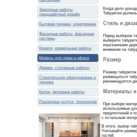
Когда дело доход
Земляные работы,
Табуретки должны
ландшафтный дизайн
Стиль и диза
Бытовая техника, электроника
Фасадные работы, фасадные
Перед выбором та
системы
выберите табурет
изысканными дере
Кровля, кровельные работы
внимание на табу
Мебель для дома и офиса
Размер
Дерево, столярные работы
Размер табуреток
размещаться табу
Строительное оборудование и
рекомендуется де
техника
Материалы и
Бетон, бетонные работы
Различные услуги, технологии
При выборе матер
используемые для
предпочтений и п
с остальным инте
В итоге, выбор та
Учитывайте размер
гостей.