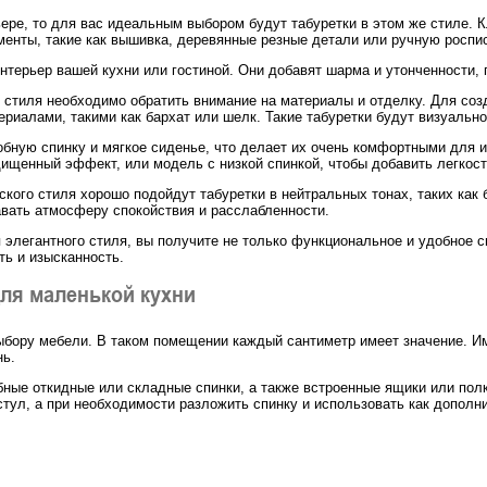
ере, то для вас идеальным выбором будут табуретки в этом же стиле. 
енты, такие как вышивка, деревянные резные детали или ручную роспи
интерьер вашей кухни или гостиной. Они добавят шарма и утонченности
о стиля необходимо обратить внимание на материалы и отделку. Для соз
риалами, такими как бархат или шелк. Такие табуретки будут визуально
добную спинку и мягкое сиденье, что делает их очень комфортными для
ищенный эффект, или модель с низкой спинкой, чтобы добавить легкост
ского стиля хорошо подойдут табуретки в нейтральных тонах, таких как
авать атмосферу спокойствия и расслабленности.
 элегантного стиля, вы получите не только функциональное и удобное с
ь и изысканность.
ля маленькой кухни
выбору мебели. В таком помещении каждый сантиметр имеет значение. 
нь.
ые откидные или складные спинки, а также встроенные ящики или полк
стул, а при необходимости разложить спинку и использовать как дополн