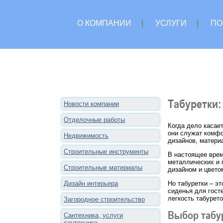
О КОМПАНИИ
|
УСЛУГИ
|
ПО
Табуретки:
Новости компании
Отделочные работы
Когда дело касае
они служат комфо
Недвижимость
дизайнов, матери
Строительные инструменты
В настоящее врем
металлических и 
Строительные материалы
дизайном и цвето
Дизайн интерьера
Но табуретки – эт
сиденья для гост
легкость табурет
Загородное строительство
Выбор табур
Сантехника, услуги
сантехника