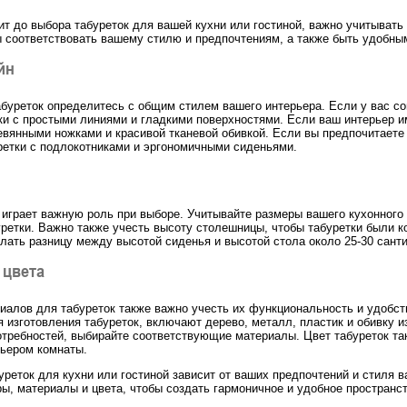
ит до выбора табуреток для вашей кухни или гостиной, важно учитывать
 соответствовать вашему стилю и предпочтениям, а также быть удобны
йн
буреток определитесь с общим стилем вашего интерьера. Если у вас с
ки с простыми линиями и гладкими поверхностями. Если ваш интерьер им
вянными ножками и красивой тканевой обивкой. Если вы предпочитаете
ретки с подлокотниками и эргономичными сиденьями.
 играет важную роль при выборе. Учитывайте размеры вашего кухонного с
ретки. Важно также учесть высоту столешницы, чтобы табуретки были 
лать разницу между высотой сиденья и высотой стола около 25-30 сант
 цвета
иалов для табуреток также важно учесть их функциональность и удобст
 изготовления табуреток, включают дерево, металл, пластик и обивку из
отребностей, выбирайте соответствующие материалы. Цвет табуреток т
рьером комнаты.
буреток для кухни или гостиной зависит от ваших предпочтений и стиля в
ы, материалы и цвета, чтобы создать гармоничное и удобное пространс