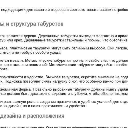
 подходящими для вашего интерьера и соответствовать вашим потребнос
ы и структура табуреток
ок является дерево. Деревянные табуретки выглядят элегантно и прида
, дуб или орех. Деревянные табуретки стабильны и прочны, что обеспечи
ьера, пластиковые табуретки могут быть отличным выбором. Они легкие,
тятся и не требуют особого ухода.
ется металл. Металлические табуретки прочны и стабильны, что делае
их как сталь или алюминий. Металлические табуретки могут быть снабж
орта.
 практичности и удобстве. Выбирая табуретки, обратите внимание на под
. Подножка позволяет снять нагрузку с ног, что особенно важно при дл
ргономичная форма. Правильно выбранные табуретки должны иметь удоб
енье должно быть достаточно широким и глубоким, чтобы обеспечить ком
 играет важную роль в создании практичных и удобных условий для отд
а их дизайн, но и на их практичность и удобство.
 дизайна и расположения
нием к вашему интерьеру. Они не только обеспечивают дополнительные 