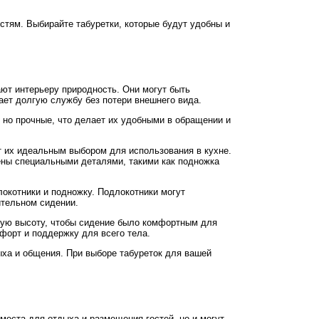
тям. Выбирайте табуретки, которые будут удобны и
ют интерьеру природность. Они могут быть
вает долгую службу без потери внешнего вида.
 но прочные, что делает их удобными в обращении и
т их идеальным выбором для использования в кухне.
ены специальными деталями, такими как подножка
локотники и подножку. Подлокотники могут
ительном сидении.
ную высоту, чтобы сидение было комфортным для
форт и поддержку для всего тела.
ыха и общения. При выборе табуреток для вашей
места для отдыха и размещения гостей, но и могут