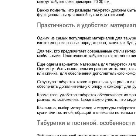
между табуретками примерно 20-30 см.
Важно помнить, что размеры табуреток должны быть
функциональны для вашей кухни или гостиной.
Практичность и удобство: материал
Одним из самых популярных материалов для табурет
изготовлены из разных пород дерева, таких как бук
Для тех, кто предпочитает современные стили интер
мобильными. Пластиковые табуретки также легко чис
Еще одним вариантом материала для табуреток явля
Они могут быть выполнены из разных металлов, так
или спинка, для обеспечения дополнительного комф
Структура табуреток также играет важную роль в их
обеспечить дополнительную опору и комфорт для рук
Кроме того, удобство табуреток обеспечивает их э
разных телосложений. Также важно учесть, что сид
Как видно, выбор материалов и структуры табуреток
кухни или гостиной, обращайте внимание не только н
Табуретки в гостиной: особенности
Табуретки в гостиной могут стать стильным дополне