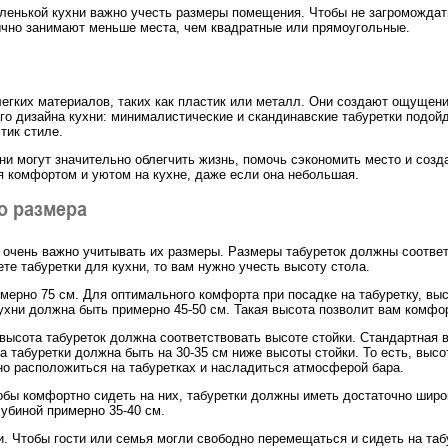
ленькой кухни важно учесть размеры помещения. Чтобы не загромождат
ычно занимают меньше места, чем квадратные или прямоугольные.
егких материалов, таких как пластик или металл. Они создают ощущение
го дизайна кухни: минималистические и скандинавские табуретки подой
тик стиле.
и могут значительно облегчить жизнь, помочь сэкономить место и созд
 комфортом и уютом на кухне, даже если она небольшая.
о размера
 очень важно учитывать их размеры. Размеры табуреток должны соответ
те табуретки для кухни, то вам нужно учесть высоту стола.
мерно 75 см. Для оптимального комфорта при посадке на табуретку, выс
кухни должна быть примерно 45-50 см. Такая высота позволит вам комфо
 высота табуреток должна соответствовать высоте стойки. Стандартная в
а табуретки должна быть на 30-35 см ниже высоты стойки. То есть, высо
но расположиться на табуретках и насладиться атмосферой бара.
тобы комфортно сидеть на них, табуретки должны иметь достаточно широ
лубиной примерно 35-40 см.
и. Чтобы гости или семья могли свободно перемещаться и сидеть на таб