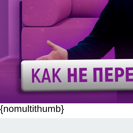
{nomultithumb}