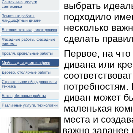
Сантехника, услуги
выбрать идеал
сантехника
подходило име
Земляные работы,
ландшафтный дизайн
несколько важн
Бытовая техника, электроника
сделать прави
Фасадные работы, фасадные
системы
Первое, на что
Кровля, кровельные работы
дивана или кре
Мебель для дома и офиса
Дерево, столярные работы
соответствова
Строительное оборудование и
потребностям. 
техника
диван может бы
Бетон, бетонные работы
Различные услуги, технологии
маленькая комн
места и созда
важно заранее 