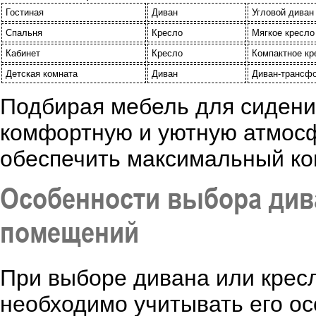
Гостиная
Диван
Угловой диван
Спальня
Кресло
Мягкое кресло
Кабинет
Кресло
Компактное кр
Детская комната
Диван
Диван-трансфо
Подбирая мебель для сидени
комфортную и уютную атмосф
обеспечить максимальный ком
Особенности выбора див
помещений
При выборе дивана или крес
необходимо учитывать его о