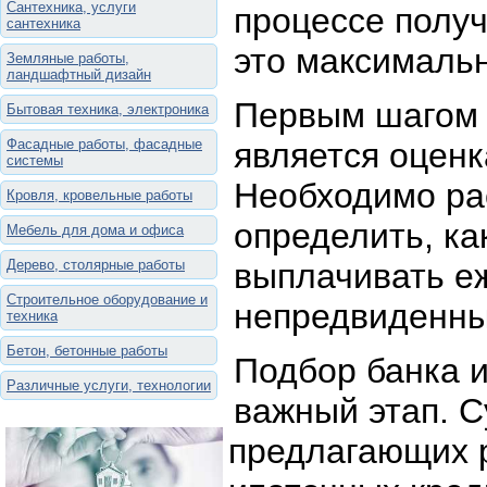
Сантехника, услуги
процессе получ
сантехника
это максималь
Земляные работы,
ландшафтный дизайн
Первым шагом 
Бытовая техника, электроника
Фасадные работы, фасадные
является оцен
системы
Необходимо ра
Кровля, кровельные работы
определить, ка
Мебель для дома и офиса
Дерево, столярные работы
выплачивать е
Строительное оборудование и
непредвиденны
техника
Бетон, бетонные работы
Подбор банка 
Различные услуги, технологии
важный этап. С
предлагающих 