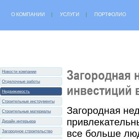
О КОМПАНИИ
|
УСЛУГИ
|
ПОРТФОЛИО
Загородная 
Новости компании
Отделочные работы
инвестиций в
Недвижимость
Строительные инструменты
Загородная не
Строительные материалы
привлекательн
Дизайн интерьера
все больше лю
Загородное строительство