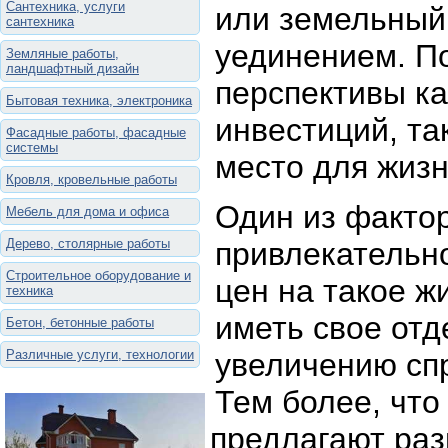
Сантехника, услуги
или земельный 
сантехника
уединением. П
Земляные работы,
ландшафтный дизайн
перспективы к
Бытовая техника, электроника
инвестиций, та
Фасадные работы, фасадные
системы
место для жизн
Кровля, кровельные работы
Один из факто
Мебель для дома и офиса
Дерево, столярные работы
привлекательно
Строительное оборудование и
цен на такое ж
техника
иметь свое отд
Бетон, бетонные работы
Различные услуги, технологии
увеличению спр
Тем более, что
предлагают ра