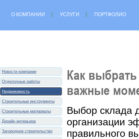
О КОМПАНИИ
|
УСЛУГИ
|
ПОРТФОЛИО
Как выбрать
Новости компании
Отделочные работы
важные мом
Недвижимость
Строительные инструменты
Выбор склада 
Строительные материалы
организации э
Дизайн интерьера
правильного вы
Загородное строительство