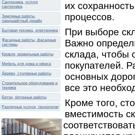
Сантехника, услуги
их сохранность
сантехника
процессов.
Земляные работы,
ландшафтный дизайн
При выборе ск
Бытовая техника, электроника
Фасадные работы, фасадные
Важно определ
системы
склада, чтобы 
Кровля, кровельные работы
покупателей. Р
Мебель для дома и офиса
Дерево, столярные работы
основных дорог
Строительное оборудование и
все это необхо
техника
Бетон, бетонные работы
Кроме того, ст
Различные услуги, технологии
вместимость с
соответствоват