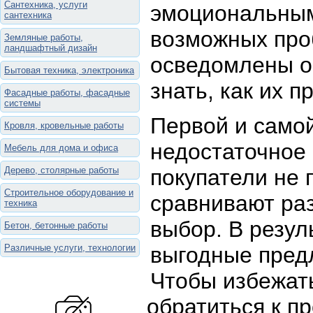
Сантехника, услуги
эмоциональным
сантехника
возможных про
Земляные работы,
ландшафтный дизайн
осведомлены о
Бытовая техника, электроника
знать, как их п
Фасадные работы, фасадные
системы
Первой и само
Кровля, кровельные работы
недостаточное
Мебель для дома и офиса
Дерево, столярные работы
покупатели не 
Строительное оборудование и
сравнивают ра
техника
выбор. В резул
Бетон, бетонные работы
Различные услуги, технологии
выгодные пред
Чтобы избежат
обратиться к п