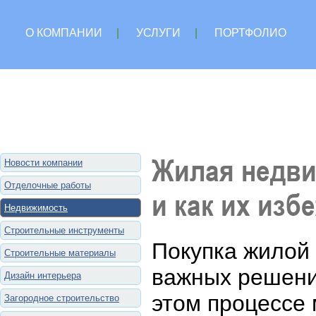
О КОМПАНИИ
|
УСЛУГИ
|
ПОРТФОЛИО
Жилая недви
Новости компании
Отделочные работы
и как их изб
Недвижимость
Строительные инструменты
Покупка жилой
Строительные материалы
важных решени
Дизайн интерьера
этом процессе 
Загородное строительство