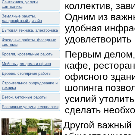
Сантехника, услуги
коллектив, зав
сантехника
Одним из важн
Земляные работы,
ландшафтный дизайн
удобная инфрас
Бытовая техника, электроника
удовлетворить 
Фасадные работы, фасадные
системы
Первым делом,
Кровля, кровельные работы
кафе, ресторан
Мебель для дома и офиса
Дерево, столярные работы
офисного здани
Строительное оборудование и
шопинга позвол
техника
усилий утолить
Бетон, бетонные работы
Различные услуги, технологии
сделать необхо
Другой важный 