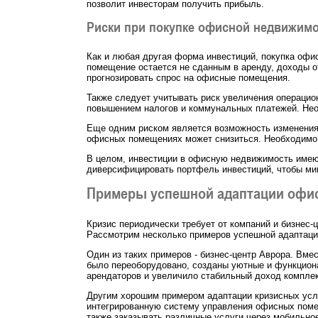
позволит инвесторам получить прибыль.
Риски при покупке офисной недвижим
Как и любая другая форма инвестиций, покупка офи
помещение остается не сданным в аренду, доходы о
прогнозировать спрос на офисные помещения.
Также следует учитывать риск увеличения операци
повышением налогов и коммунальных платежей. Нео
Еще одним риском является возможность изменения 
офисных помещениях может снизиться. Необходимо 
В целом, инвестиции в офисную недвижимость имеют
диверсифицировать портфель инвестиций, чтобы ми
Примеры успешной адаптации офи
Кризис периодически требует от компаний и бизнес-
Рассмотрим несколько примеров успешной адаптации
Один из таких примеров - бизнес-центр Аврора. Вме
было переоборудовано, созданы уютные и функцион
арендаторов и увеличило стабильный доход комплек
Другим хорошим примером адаптации кризисных усло
интегрированную систему управления офисных поме
также заказывать различные услуги через мобильно