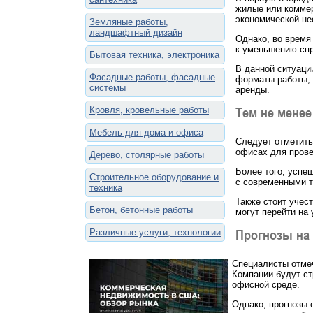
жилые или коммер
экономической не
Земляные работы,
ландшафтный дизайн
Однако, во время
к уменьшению спр
Бытовая техника, электроника
В данной ситуаци
Фасадные работы, фасадные
форматы работы, 
системы
аренды.
Тем не менее
Кровля, кровельные работы
Мебель для дома и офиса
Следует отметить
офисах для прове
Дерево, столярные работы
Более того, успе
Строительное оборудование и
с современными т
техника
Также стоит учес
Бетон, бетонные работы
могут перейти на
Прогнозы на
Различные услуги, технологии
Специалисты отмеч
Компании будут ст
офисной среде.
Однако, прогнозы 