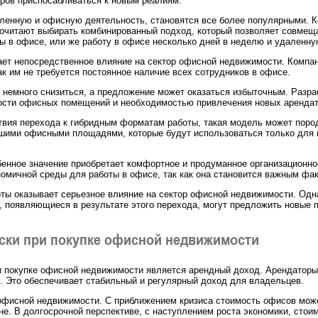
оров приспосабливаться к новым реалиям.
ленную и офисную деятельность, становятся все более популярными. К
почитают выбирать комбинированный подход, который позволяет совмещ
 в офисе, или же работу в офисе несколько дней в неделю и удаленну
ает непосредственное влияние на сектор офисной недвижимости. Компа
к им не требуется постоянное наличие всех сотрудников в офисе.
 немного снизиться, а предложение может оказаться избыточным. Разр
тости офисных помещений и необходимостью привлечения новых арендат
твия перехода к гибридным форматам работы, такая модель может поро
шими офисными площадями, которые будут использоваться только для в
бенное значение приобретает комфортное и продуманное организационно
номичной среды для работы в офисе, так как она становится важным фа
ты оказывает серьезное влияние на сектор офисной недвижимости. Одна
, появляющиеся в результате этого перехода, могут предложить новые 
ски при покупке офисной недвижимости
 покупке офисной недвижимости является арендный доход. Арендаторы,
 Это обеспечивает стабильный и регулярный доход для владельцев.
офисной недвижимости. С приближением кризиса стоимость офисов може
не. В долгосрочной перспективе, с наступлением роста экономики, сто