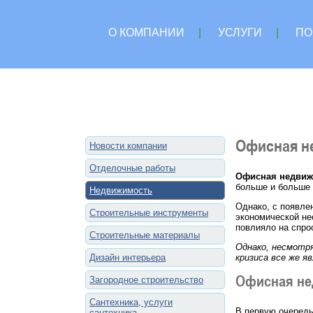
О КОМПАНИИ
|
УСЛУГИ
|
ПО
Офисная не
Новости компании
Отделочные работы
Офисная недвиж
больше и больше 
Недвижимость
Однако, с появле
Строительные инструменты
экономической не
повлияло на спро
Строительные материалы
Однако, несмотр
Дизайн интерьера
кризиса все же 
Офисная не
Загородное строительство
Сантехника, услуги
В первую очередь
сантехника