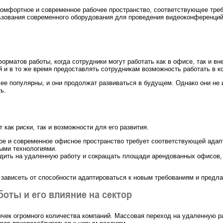
комфортное и современное рабочее пространство, соответствующее тре
ьзования современного оборудования для проведения видеоконференций 
матов работы, когда сотрудники могут работать как в офисе, так и вне
и в то же время предоставлять сотрудникам возможность работать в к
е популярны, и они продолжат развиваться в будущем. Однако они не 
ь.
как риски, так и возможности для его развития.
бкое и современное офисное пространство требует соответствующей ад
ыми технологиями.
одить на удаленную работу и сокращать площади арендованных офисов, 
зависеть от способности адаптироваться к новым требованиям и предл
оты и его влияние на сектор
чек огромного количества компаний. Массовая переход на удаленную р