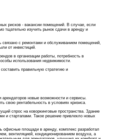
ых рисков - вакансии помещений. В случае, если
мо тщательно изучить рынок сдачи в аренду и
ь связано с ремонтами и обслуживанием помещений,
ыли от инвестиций.
ендов в организации работы, потребность в
пособы использования недвижимости.
 составить правильную стратегию и
 и арендаторов новые возможности и сервисы.
ть свою рентабельность в условиях кризиса.
тущий спрос на коворкинговые пространства. Здание
и и стартапами. Такое решение привлекло новых
ть офисные площади в аренду, комплекс разработал
ем, вентиляцией, кондиционированием воздуха, а
лекательным для арендаторов, улучшил их комфорт и