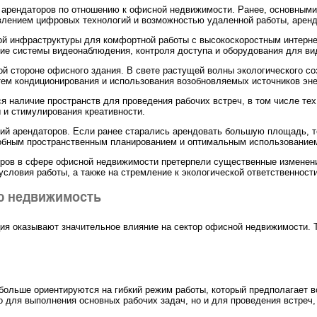
я арендаторов по отношению к офисной недвижимости. Ранее, основным
влением цифровых технологий и возможностью удаленной работы, аренд
й инфраструктуры для комфортной работы с высокоскоростным интернет
чие системы видеонаблюдения, контроля доступа и оборудования для в
й стороне офисного здания. В свете растущей волны экологического со
ем кондиционирования и использования возобновляемых источников эне
 наличие пространств для проведения рабочих встреч, в том числе те
 и стимулирования креативности.
ий арендаторов. Если ранее старались арендовать большую площадь, то
добным пространственным планированием и оптимальным использование
торов в сфере офисной недвижимости претерпели существенные изменен
условия работы, а также на стремление к экологической ответственнос
ю недвижимость
я оказывают значительное влияние на сектор офисной недвижимости. Т
ольше ориентируются на гибкий режим работы, который предполагает во
 для выполнения основных рабочих задач, но и для проведения встреч,