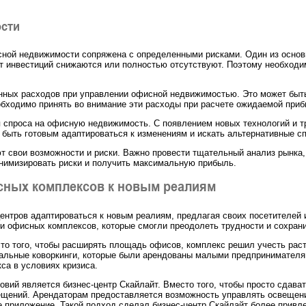
ости
сной недвижимости сопряжена с определенными рисками. Один из основн
т инвестиций снижаются или полностью отсутствуют. Поэтому необходи
онных расходов при управлении офисной недвижимостью. Это может быт
бходимо принять во внимание эти расходы при расчете ожидаемой приб
спроса на офисную недвижимость. С появлением новых технологий и тр
быть готовым адаптироваться к изменениям и искать альтернативные с
 свои возможности и риски. Важно провести тщательный анализ рынка,
нимизировать риски и получить максимальную прибыль.
сных комплексов к новым реалиям
центров адаптироваться к новым реалиям, предлагая своих посетителей
 офисных комплексов, которые смогли преодолеть трудности и сохрани
сто того, чтобы расширять площадь офисов, комплекс решил учесть рас
альные коворкинги, которые были арендованы малыми предпринимателям
са в условиях кризиса.
вий является бизнес-центр Скайлайт. Вместо того, чтобы просто сдава
щений. Арендаторам предоставляется возможность управлять освещени
е приложение. Такой подход сделал бизнес-центр Скайлайт более прив