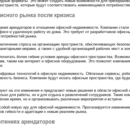
ридные форматы. Это может создать новые возможности для преобразов
остранств, которые будут соответствовать изменяющимся потребностям
исного рынка после кризиса
ания арендаторов в отношении офисной недвижимости. Компании стали
офисе и удаленную работу из дома. Это требует от разработчиков офис
потребностей рынка.
увеличение спроса на организацию пространств, обеспечивающих безопа
нитарными мерами, а также с удобной организацией рабочих мест и зон
почитать более гибкие условия аренды офисного пространства. Возможн
м, таким как интернет и офисное оборудование. Это позволит компаниям
х.
ифровых технологий в офисную недвижимость. Облачные сервисы, робот
вность бизнеса. Компании будут искать офисные пространства, где буд
уют на эти изменения и предлагают новые решения в области офисной 
олько для работы, но и для отдыха и развлечений сотрудников. Такие 
очее время, но и организовывать различные мероприятия и встречи.
 собой новую эру для офисной недвижимости. Прогнозируется изменение
ров гибкости и адаптации к новым реалиям рынка.
чтениях арендаторов