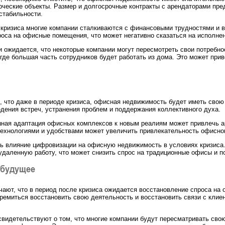
ческие объекты. Размер и долгосрочные контракты с арендаторами пре
стабильности.
 кризиса многие компании сталкиваются с финансовыми трудностями и 
оса на офисные помещения, что может негативно сказаться на исполне
и ожидается, что некоторые компании могут пересмотреть свои потребно
где большая часть сотрудников будет работать из дома. Это может при
, что даже в периоде кризиса, офисная недвижимость будет иметь свою
дения встреч, устранения проблем и поддержания коллективного духа.
шная адаптация офисных комплексов к новым реалиям может привлечь а
ехнологиями и удобствами может увеличить привлекательность офисног
ть влияние цифровизации на офисную недвижимость в условиях кризиса.
 удаленную работу, что может снизить спрос на традиционные офисы и 
 будущее
ают, что в период после кризиса ожидается восстановление спроса на
ремиться восстановить свою деятельность и восстановить связи с клие
свидетельствуют о том, что многие компании будут пересматривать св