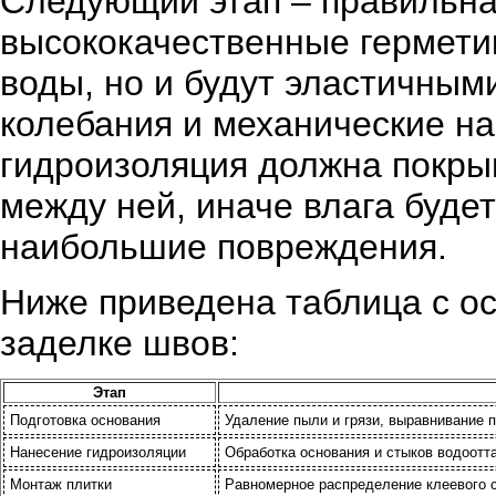
Следующий этап – правильна
высококачественные герметик
воды, но и будут эластичны
колебания и механические на
гидроизоляция должна покрыва
между ней, иначе влага будет
наибольшие повреждения.
Ниже приведена таблица с о
заделке швов:
Этап
Подготовка основания
Удаление пыли и грязи, выравнивание п
Нанесение гидроизоляции
Обработка основания и стыков водоот
Монтаж плитки
Равномерное распределение клеевого с