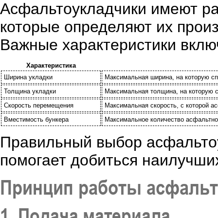
Асфальтоукладчики имеют ра
которые определяют их произ
Важные характеристики включ
Характеристика
Ширина укладки
Максимальная ширина, на которую с
Толщина укладки
Максимальная толщина, на которую с
Скорость перемещения
Максимальная скорость, с которой а
Вместимость бункера
Максимальное количество асфальтной
Правильный выбор асфальтоу
помогает добиться наилучших
Принцип работы асфальт
1. Подача материала