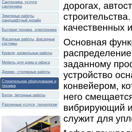
Сантехника, услуги
дорогах, автос
сантехника
строительства.
Земляные работы,
ландшафтный дизайн
качественных 
Бытовая техника, электроника
Фасадные работы, фасадные
Основная функ
системы
распределение
Кровля, кровельные работы
заданному проф
Мебель для дома и офиса
Дерево, столярные работы
устройство ос
Строительное оборудование и
конвейером, ко
техника
него смещается
Бетон, бетонные работы
Различные услуги, технологии
вибрирующий и
служит для упл