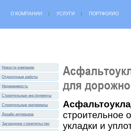
О КОМПАНИИ
|
УСЛУГИ
|
ПОРТФОЛИО
Асфальтоукл
Новости компании
Отделочные работы
для дорожно
Недвижимость
Строительные инструменты
Асфальтоукла
Строительные материалы
строительное 
Дизайн интерьера
укладки и упл
Загородное строительство