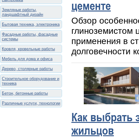
цементе
Земляные работы,
ландшафтный дизайн
Обзор особенно
Бытовая техника, электроника
глиноземистом 
Фасадные работы, фасадные
применения в с
системы
долговечности к
Кровля, кровельные работы
Мебель для дома и офиса
Дерево, столярные работы
Строительное оборудование и
техника
Бетон, бетонные работы
Различные услуги, технологии
Как выбрать 
жильцов