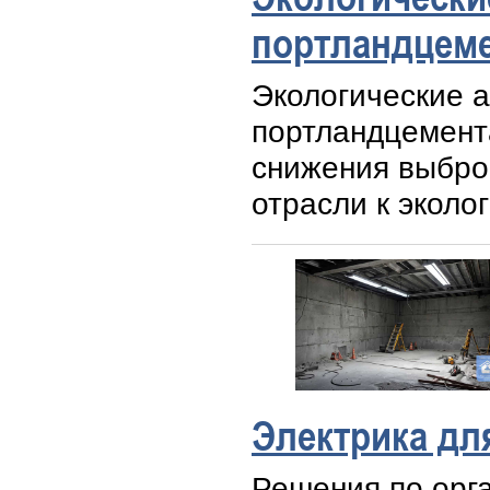
портландцем
Экологические 
портландцемента
снижения выбро
отрасли к эколо
Электрика дл
Решения по орг