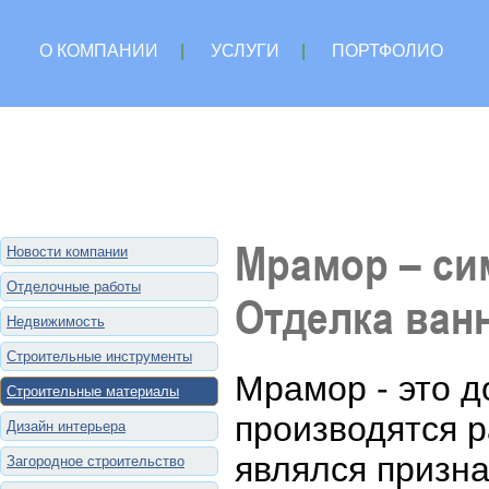
О КОМПАНИИ
|
УСЛУГИ
|
ПОРТФОЛИО
Мрамор – си
Новости компании
Отделочные работы
Отделка ван
Недвижимость
Строительные инструменты
Мрамор - это д
Строительные материалы
производятся р
Дизайн интерьера
являлся призна
Загородное строительство