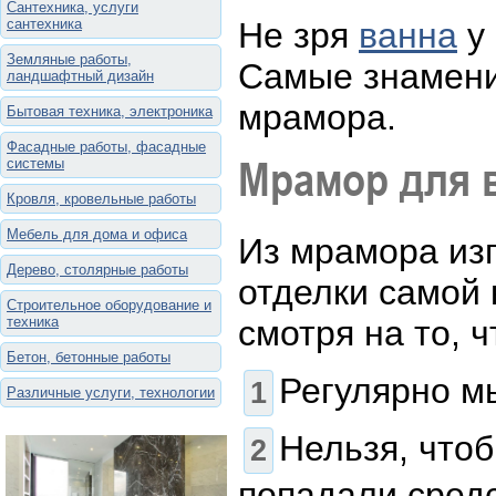
Сантехника, услуги
сантехника
Не зря
ванна
у 
Земляные работы,
Самые знамени
ландшафтный дизайн
мрамора.
Бытовая техника, электроника
Фасадные работы, фасадные
Мрамор для 
системы
Кровля, кровельные работы
Мебель для дома и офиса
Из мрамора из
Дерево, столярные работы
отделки самой 
Строительное оборудование и
техника
смотря на то, 
Бетон, бетонные работы
Регулярно м
Различные услуги, технологии
Нельзя, что
попадали сред