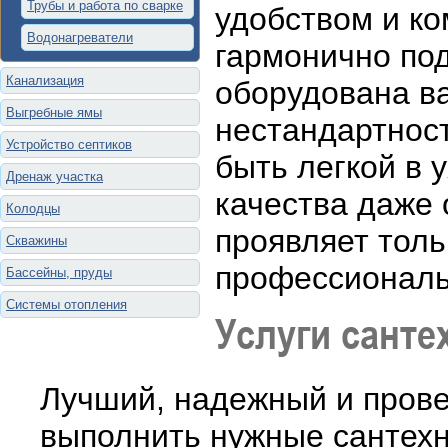
Трубы и работа по сварке
удобством и к
Водонагреватели
гармонично под
Канализация
оборудована ва
Выгребные ямы
нестандартност
Устройство септиков
быть легкой в 
Дренаж участка
качества даже 
Колодцы
проявляет толь
Скважины
профессиональ
Бассейны, пруды
Системы отопления
Услуги санте
Лучший, надежный и пров
выполнить нужные сантехн