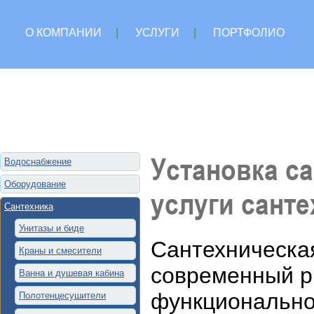
О КОМПАНИИ
|
УСЛУГИ
|
ПОРТФОЛИО
Установка са
Водоснабжение
Оборудование
услуги санте
Сантехника
Унитазы и биде
Сантехническая
Краны и смесители
современный р
Ванна и душевая кабина
функционально
Полотенцесушители