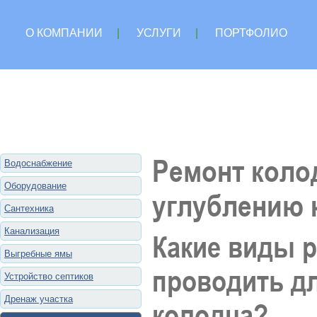
О КОМПАНИИ
|
УСЛУГИ
|
ПОРТФОЛИО
Ремонт колод
Водоснабжение
Оборудование
углублению 
Сантехника
Канализация
Какие виды 
Выгребные ямы
проводить д
Устройство септиков
Дренаж участка
колодца?