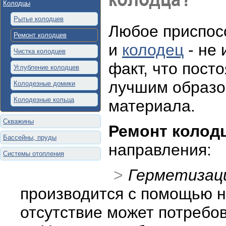
Колодцы
Рытье колодцев
Любое приспосо
Ремонт колодцев
и
колодец
- не 
Чистка колодцев
факт, что пост
Углубление колодцев
лучшим образо
Колодезные домики
Колодезные кольца
материала.
Скважины
Ремонт колод
Бассейны, пруды
направления:
Системы отопления
Герметизац
производится с помощью н
отсутствие может потребо