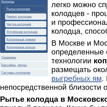
Колодцы
легко можно сп
Рытье колодцев
колодцев - про
Ремонт колодцев
и профессиона
Чистка колодцев
колодца, спосо
Углубление колодцев
Колодезные домики
В Москве и Мо
Колодезные кольца
определенные 
Скважины
технологии
коп
Бассейны, пруды
размещать око
Системы отопления
выгребных ям
.
непосредственной близости о
Рытье колодца в Московск