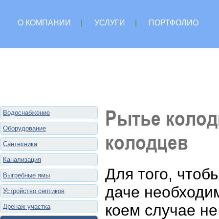
О КОМПАНИИ
|
УСЛУГИ
|
ПОРТФОЛИО
Рытье колод
Водоснабжение
Оборудование
колодцев
Сантехника
Канализация
Для того, чтоб
Выгребные ямы
даче необходим
Устройство септиков
коем случае не
Дренаж участка